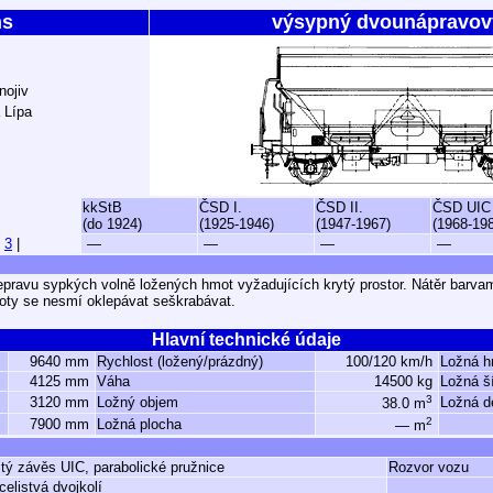
ns
výsypný dvounápravov
nojiv
 Lípa
kkStB
ČSD I.
ČSD II.
ČSD UIC
(do 1924)
(1925-1946)
(1947-1967)
(1968-19
|
3
|
—
—
—
—
epravu sypkých volně ložených hmot vyžadujících krytý prostor. Nátěr barva
toty se nesmí oklepávat seškrabávat.
Hlavní technické údaje
9640 mm
Rychlost (ložený/prázdný)
100/120 km/h
Ložná h
4125 mm
Váha
14500 kg
Ložná š
3
3120 mm
Ložný objem
Ložná d
38.0 m
2
7900 mm
Ložná plocha
— m
itý závěs UIC, parabolické pružnice
Rozvor vozu
celistvá dvojkolí