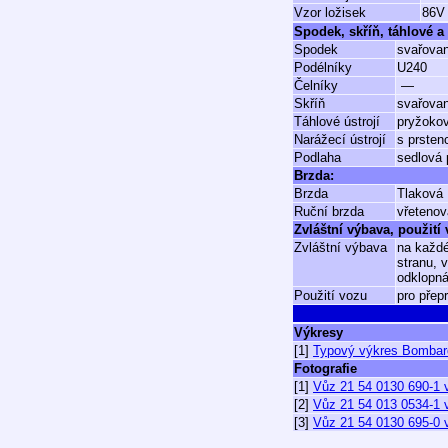
Vzor ložisek
86V
Spodek, skříň, táhlové a 
Spodek
svařova
Podélníky
U240
Čelníky
—
Skříň
svařovan
Táhlové ústrojí
pryžokov
Narážecí ústrojí
s prsten
Podlaha
sedlová 
Brzda:
Brzda
Tlaková
Ruční brzda
vřetenov
Zvláštní výbava, použití
Zvláštní výbava
na každé
stranu, 
odklopná
Použití vozu
pro přep
Výkresy
[1]
Typový výkres Bombar
Fotografie
[1]
Vůz 21 54 0130 690-1 v
[2]
Vůz 21 54 013 0534-1 
[3]
Vůz 21 54 0130 695-0 v