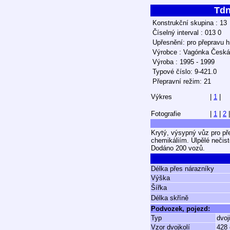
Td
Konstrukční skupina : 13
Číselný interval : 013 0
Upřesnění: pro přepravu h
Výrobce : Vagónka Česká
Výroba : 1995 - 1999
Typové číslo: 9-421.0
Přepravní režim: 21
Výkres
|
1
|
Fotografie
|
1
|
2
Krytý, výsypný vůz pro př
chemikáliím. Ulpělé nečis
Dodáno 200 vozů.
Délka přes nárazníky
Výška
Šířka
Délka skříně
Podvozek, pojezd:
Typ
dvoj
Vzor dvojkolí
428 