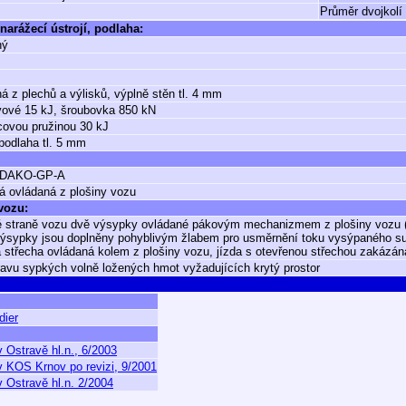
Průměr dvojkolí
narážecí ústrojí, podlaha:
ný
á z plechů a výlisků, výplně stěn tl. 4 mm
ové 15 kJ, šroubovka 850 kN
covou pružinou 30 kJ
podlaha tl. 5 mm
 DAKO-GP-A
á ovládaná z plošiny vozu
 vozu:
 straně vozu dvě výsypky ovládané pákovým mechanizmem z plošiny vozu (
výsypky jsou doplněny pohyblivým žlabem pro usměrnění toku vysýpaného su
 střecha ovládaná kolem z plošiny vozu, jízda s otevřenou střechou zakázán
ravu sypkých volně ložených hmot vyžadujících krytý prostor
dier
 Ostravě hl.n., 6/2003
v KOS Krnov po revizi, 9/2001
 Ostravě hl.n. 2/2004