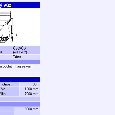
ý vůz
ČSD/ČD
81)
(od 1982)
Tdns
mi odolnými agresivním
motnost
30 t
ířka
1200 mm
élka
7900 mm
6000 mm