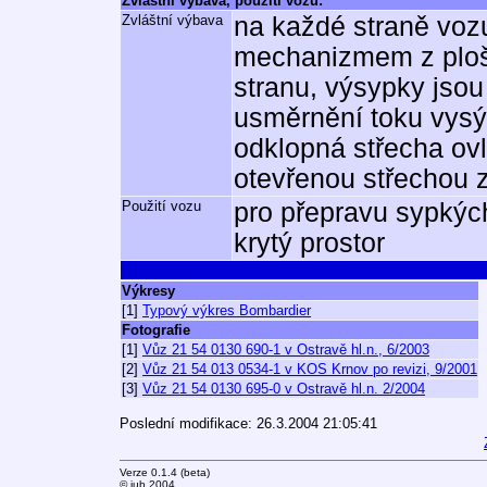
Zvláštní výbava, použití vozu:
Zvláštní výbava
na každé straně vo
mechanizmem z ploši
stranu, výsypky jso
usměrnění toku vysý
odklopná střecha ovl
otevřenou střechou
Použití vozu
pro přepravu sypkýc
krytý prostor
Výkresy
[1]
Typový výkres Bombardier
Fotografie
[1]
Vůz 21 54 0130 690-1 v Ostravě hl.n., 6/2003
[2]
Vůz 21 54 013 0534-1 v KOS Krnov po revizi, 9/2001
[3]
Vůz 21 54 0130 695-0 v Ostravě hl.n. 2/2004
Poslední modifikace: 26.3.2004 21:05:41
Verze 0.1.4 (beta)
© jub 2004