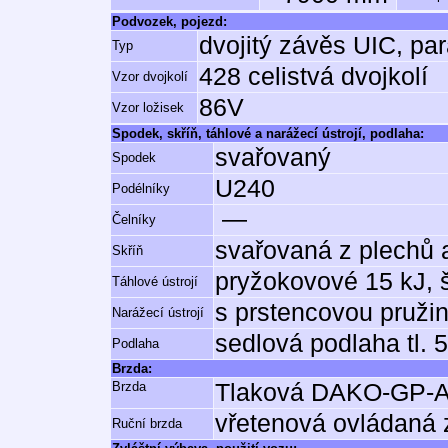
Podvozek, pojezd:
dvojitý závěs UIC, pa
Typ
428 celistvá dvojkolí
Vzor dvojkolí
86V
Vzor ložisek
Spodek, skříň, táhlové a narážecí ústrojí, podlaha:
svařovaný
Spodek
U240
Podélníky
—
Čelníky
svařovaná z plechů a
Skříň
pryžokovové 15 kJ, 
Táhlové ústrojí
s prstencovou pruži
Narážecí ústrojí
sedlová podlaha tl.
Podlaha
Brzda:
Brzda
Tlaková DAKO-GP-
vřetenová ovládaná 
Ruční brzda