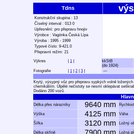
výs
Tdns
Konstrukční skupina : 13
Číselný interval : 013 0
Upřesnění: pro přepravu hnojiv
Výrobce : Vagónka Česká Lípa
Výroba : 1995 - 1999
Typové číslo: 9-421.0
Přepravní režim: 21
Výkres
|
1
|
kkStB
(do 1924)
Fotografie
|
1
|
2
|
3
|
—
Krytý, výsypný vůz pro přepravu sypkých volně ložených 
chemikáliím. Ulpělé nečistoty se nesmí oklepávat seškra
Dodáno 200 vozů.
Hlavn
9640 mm
Délka přes nárazníky
Rychlost
4125 mm
Výška
Váha
3120 mm
Šířka
Ložný o
7900 mm
Délka skříně
Ložná p