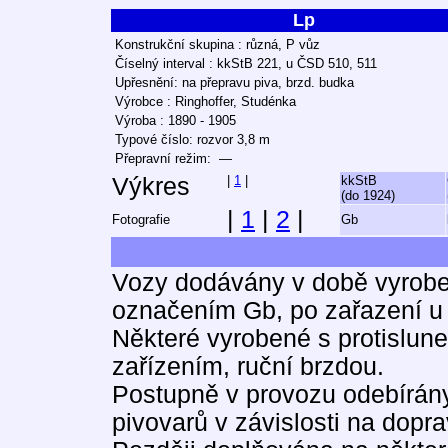
Lp
Konstrukční skupina : různá, P vůz
Číselný interval : kkStB 221, u ČSD 510, 511
Upřesnění: na přepravu piva, brzd. budka
Výrobce : Ringhoffer, Studénka
Výroba : 1890 - 1905
Typové číslo: rozvor 3,8 m
Přepravní režim: —
Výkres
|
1
|
kkStB
(do 1924)
|
1
|
2
|
Fotografie
Gb
Vozy dodávány v době vyrobe
označením Gb, po zařazení u
Některé vyrobené s protislune
zařízením, ruční brzdou.
Postupně v provozu odebírány 
pivovarů v závislosti na dopra