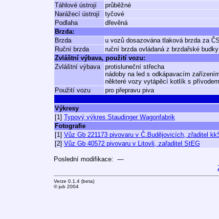
Táhlové ústrojí
průběžné
Narážecí ústrojí
tyčové
Podlaha
dřevěná
Brzda:
Brzda
u vozů dosazována tlaková brzda za ČSD
Ruční brzda
ruční brzda ovládaná z brzdařské budky
Zvláštní výbava, použití vozu:
Zvláštní výbava
protisluneční střecha
nádoby na led s odkápavacím zařízení
některé vozy vytápěcí kotlík s přívode
Použití vozu
pro přepravu piva
Výkresy
[1]
Typový výkres Staudinger Wagonfabrik
Fotografie
[1]
Vůz Gb 221173 pivovaru v Č.Budějovicích, zřaditel kk
[2]
Vůz Gb 40572 pivovaru v Litovli, zařaditel StEG
Poslední modifikace: —
Verze 0.1.4 (beta)
© jub 2004