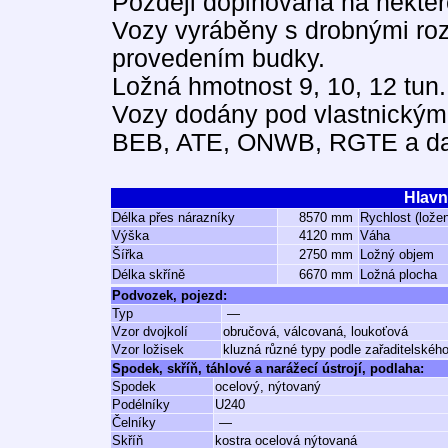
Později doplňována na někter
Vozy vyráběny s drobnými ro
provedením budky.
Ložná hmotnost 9, 10, 12 tun.
Vozy dodány pod vlastnickým
BEB, ATE, ONWB, RGTE a da
Hlavn
Délka přes nárazníky
8570 mm
Rychlost (lože
Výška
4120 mm
Váha
Šířka
2750 mm
Ložný objem
Délka skříně
6670 mm
Ložná plocha
Podvozek, pojezd:
Typ
—
Vzor dvojkolí
obručová, válcovaná, loukoťová
Vzor ložisek
kluzná různé typy podle zařaditelského
Spodek, skříň, táhlové a narážecí ústrojí, podlaha:
Spodek
ocelový, nýtovaný
Podélníky
U240
Čelníky
—
Skříň
kostra ocelová nýtovaná