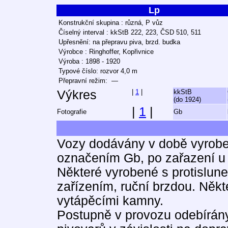
Lp
Konstrukční skupina : různá, P vůz
Číselný interval : kkStB 222, 223, ČSD 510, 511
Upřesnění: na přepravu piva, brzd. budka
Výrobce : Ringhoffer, Kopřivnice
Výroba : 1898 - 1920
Typové číslo: rozvor 4,0 m
Přepravní režim: —
Výkres
|
1
|
kkStB
(do 1924)
|
1
|
Fotografie
Gb
Vozy dodávány v době vyrobe
označením Gb, po zařazení u
Některé vyrobené s protislune
zařízením, ruční brzdou. Ně
vytápěcími kamny.
Postupně v provozu odebírány 