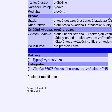
Táhlové ústrojí
průběžné
Narážecí ústrojí
tyčové
Podlaha
dřevěná
Brzda:
Brzda
u vozů dosazována tlaková brzda za ČSD
Ruční brzda
ruční brzda ovládaná z brzdařské budky
Zvláštní výbava, použití vozu:
Zvláštní výbava
protisluneční střecha - u některých vozů
nádoby na led s odkápavacím zařízení
některé vozy vytápěcí kotlík s přívode
Použití vozu
pro přepravu piva
Výkresy
[1]
Typový výkres vozu
Fotografie
[1]
Vůz Gb 66973 Opavského pivovaru, zařaditel KFNB
Poslední modifikace: —
Verze 0.1.4 (beta)
© jub 2004