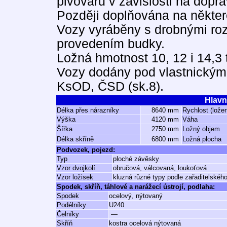
pivovarů v závislosti na dopra
Později doplňována na někter
Vozy vyráběny s drobnými ro
provedením budky.
Ložná hmotnost 10, 12 i 14,3 
Vozy dodány pod vlastnickým
KsOD, ČSD (sk.8).
Hlavn
Délka přes nárazníky
8640 mm
Rychlost (lože
Výška
4120 mm
Váha
Šířka
2750 mm
Ložný objem
Délka skříně
6800 mm
Ložná plocha
Podvozek, pojezd:
Typ
ploché závěsky
Vzor dvojkolí
obručová, válcovaná, loukoťová
Vzor ložisek
kluzná různé typy podle zařaditelského
Spodek, skříň, táhlové a narážecí ústrojí, podlaha:
Spodek
ocelový, nýtovaný
Podélníky
U240
Čelníky
—
Skříň
kostra ocelová nýtovaná