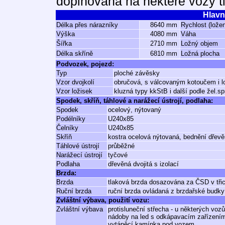
doplňována na některé vozy t
Hlavn
Délka přes nárazníky
8640 mm
Rychlost (lože
Výška
4080 mm
Váha
Šířka
2710 mm
Ložný objem
Délka skříně
6810 mm
Ložná plocha
Podvozek, pojezd:
Typ
ploché závěsky
Vzor dvojkolí
obručová, s válcovaným kotoučem i 
Vzor ložisek
kluzná typy kkStB i další podle žel.s
Spodek, skříň, táhlové a narážecí ústrojí, podlaha:
Spodek
ocelový, nýtovaný
Podélníky
U240x85
Čelníky
U240x85
Skříň
kostra ocelová nýtovaná, bednění dřevěn
Táhlové ústrojí
průběžné
Narážecí ústrojí
tyčové
Podlaha
dřevěná dvojitá s izolací
Brzda:
Brzda
tlaková brzda dosazována za ČSD v třic
Ruční brzda
ruční brzda ovládaná z brzdařské budky
Zvláštní výbava, použití vozu:
Zvláštní výbava
protisluneční střecha - u některých vozů
nádoby na led s odkápavacím zařízení
vytápěcí kamínka pod vozem