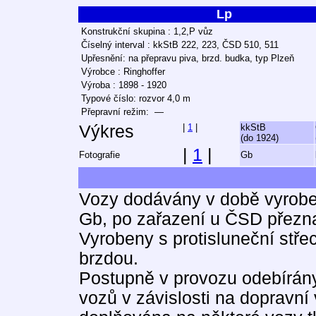
Lp
Konstrukční skupina : 1,2,P vůz
Číselný interval : kkStB 222, 223, ČSD 510, 511
Upřesnění: na přepravu piva, brzd. budka, typ Plzeň
Výrobce : Ringhoffer
Výroba : 1898 - 1920
Typové číslo: rozvor 4,0 m
Přepravní režim: —
Výkres
|
1
|
kkStB
(do 1924)
|
1
|
Fotografie
Gb
Vozy dodávány v době vyrobe
Gb, po zařazení u ČSD přezn
Vyrobeny s protisluneční stře
brzdou.
Postupně v provozu odebírány 
vozů v závislosti na dopravní 