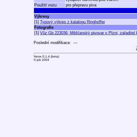
Použití vozu
pro přepravu piva
Výkresy
[1]
Typový výkres z katalogu Ringhoffer
Fotografie
[1]
Vůz Gb 223036, Měšťanský pivovar v Plzni, zařaditel
Poslední modifikace: —
Verze 0.1.4 (beta)
© jub 2004