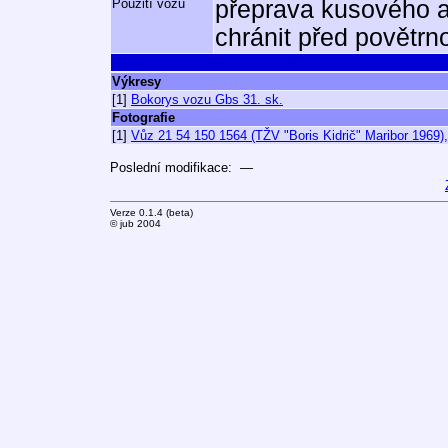
Použití vozu
přeprava kusového a 
chránit před povětrno
Výkresy
[1]
Bokorys vozu Gbs 31. sk.
Fotografie
[1]
Vůz 21 54 150 1564 (TŽV "Boris Kidrič" Maribor 1969
Poslední modifikace: —
Verze 0.1.4 (beta)
© jub 2004