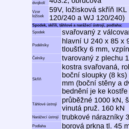
403.2, obručová
dvojkolí
59V, ložisková skříň IKL
Vzor
ložisek
120/240 a WJ 120/240)
Spodek, skříň, táhlové a narážecí ústrojí, podlaha:
svařovaný z válcovan
Spodek
hlavní U 240 x 85 x 
Podélníky
tloušťky 6 mm, vzpín
tvarovaný z plechu
Čelníky
kostra svařovaná, ro
boční sloupky (8 ks) 
Skříň
mm (boční stěny a dv
bednění je ke kostře
průběžné 1000 kN, š
Táhlové ústrojí
vinutá pruž. 160 kN
trubkové nárazníky 
Narážecí ústrojí
borová prkna tl. 45
Podlaha