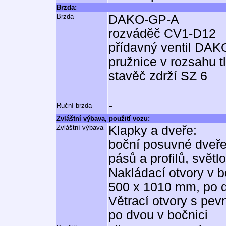
Brzda:
Brzda
DAKO-GP-A
rozváděč CV1-D12
přídavný ventil DAK
pružnice v rozsahu t
stavěč zdrží SZ 6
-
Ruční brzda
Zvláštní výbava, použití vozu:
Zvláštní výbava
Klapky a dveře:
boční posuvné dveře
pásů a profilů, svět
Nakládací otvory v b
500 x 1010 mm, po d
Větrací otvory s pev
po dvou v bočnici