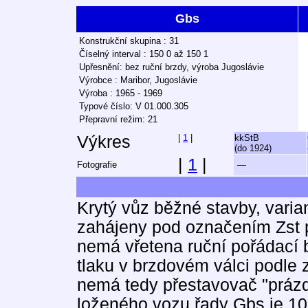
Gbs
Konstrukční skupina : 31
Číselný interval : 150 0 až 150 1
Upřesnění: bez ruční brzdy, výroba Jugoslávie
Výrobce : Maribor, Jugoslávie
Výroba : 1965 - 1969
Typové číslo: V 01.000.305
Přepravní režim: 21
Výkres
|
1
|
kkStB
(do 1924)
|
1
|
Fotografie
—
Krytý vůz běžné stavby, vari
zahájeny pod označením Zst 
nemá vřetena ruční pořádací 
tlaku v brzdovém válci podle 
nemá tedy přestavovač "prázdn
loženého vozu řady Gbs je 10