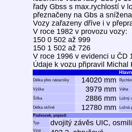
řady Gbss s max.rychlostí v 
přeznačeny na Gbs a snížena 
Vozy zařazeny dříve i v přep
V roce 1982 v provozu vozy:
150 0 502 až 999
150 1 502 až 726
V roce 1996 v evidenci u ČD 
Údaje k vozu připravil Michal
Hlavn
14020 mm
Délka přes nárazníky
Rychlos
3979 mm
Výška
Váha
2886 mm
Šířka
Ložný 
12780 mm
Délka skříně
Ložná 
Podvozek, pojezd:
dvojitý závěs UIC, osmil
Typ
Vzor