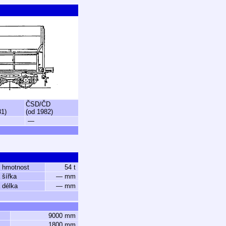
ČSD/ČD
81)
(od 1982)
—
 hmotnost
54 t
 šířka
— mm
 délka
— mm
9000 mm
1800 mm