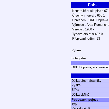
Fals
Konstrukční skupina : 67
Číselný interval : 665 1
Upřesnění: OKD Doprava
Výrobce : Arad Rumunsk
Výroba : 1980 -
Typové číslo: 9-427.0
Přepravní režim: 33
Výkres
Fotografie
OKD Doprava, a.s. nakoup
Délka přes nárazníky
Výška
Šířka
Délka skříně
Podvozek, pojezd:
Typ
Vzor dvojkolí