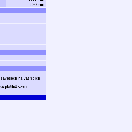
920 mm
v závěsech na vaznicích
na plošině vozu.