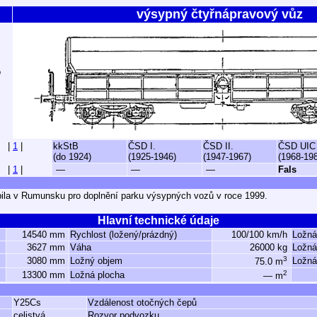
výsypný čtyřnápravový vůz
o
|
1
|
kkStB
ČSD I.
ČSD II.
ČSD UIC
(do 1924)
(1925-1946)
(1947-1967)
(1968-19
|
1
|
—
—
—
Fals
ila v Rumunsku pro doplnění parku výsypných vozů v roce 1999.
Hlavní technické údaje
14540 mm
Rychlost (ložený/prázdný)
100/100 km/h
Ložná
3627 mm
Váha
26000 kg
Ložná
3
3080 mm
Ložný objem
Ložná
75.0 m
2
13300 mm
Ložná plocha
— m
Y25Cs
Vzdálenost otočných čepů
celistvá
Rozvor podvozku