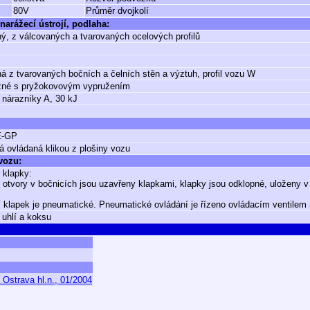
80V
Průměr dvojkolí
narážecí ústrojí, podlaha:
ý, z válcovaných a tvarovaných ocelových profilů
á z tvarovaných bočních a čelních stěn a výztuh, profil vozu W
žné s pryžokovovým vypružením
 nárazníky A, 30 kJ
E-GP
á ovládaná klikou z plošiny vozu
 vozu:
 klapky:
otvory v bočnicích jsou uzavřeny klapkami, klapky jsou odklopné, uloženy 
 klapek je pneumatické. Pneumatické ovládání je řízeno ovládacím ventilem 
 uhlí a koksu
 Ostrava hl.n., 01/2004