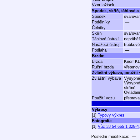
Vzor ložisek
Spodek, skříň, táhlové a 
Spodek
svařovan
Podélníky
—
Čelníky
—
Skříň
svařovan
Táhlové ústrojí
neprůbě
Narážecí ústrojí
trubkové
Podlaha
—
Brzda:
Brzda
Knorr K
Ruční brzda
vřetenov
Zvláštní výbava, použití
Zvláštní výbava
Výsypné
Výsypné 
skříně.
Ovládání
Použití vozu
přeprava
Výkresy
[1]
Typový výkres
Fotografie
[1]
Vůz 33 54 665 1 029-4,
Poslední modifikace: —