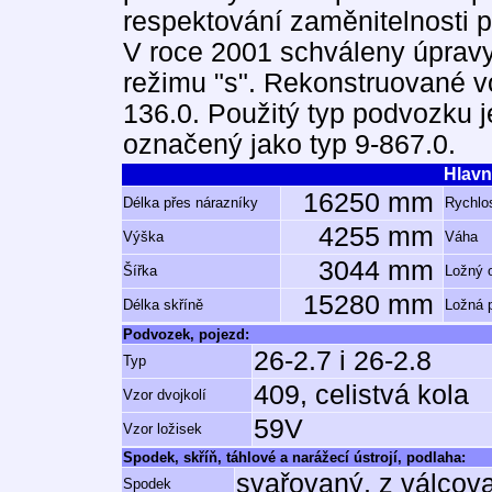
respektování zaměnitelnosti 
V roce 2001 schváleny úprav
režimu "s". Rekonstruované v
136.0. Použitý typ podvozku 
označený jako typ 9-867.0.
Hlavn
16250 mm
Délka přes nárazníky
Rychlos
4255 mm
Výška
Váha
3044 mm
Šířka
Ložný 
15280 mm
Délka skříně
Ložná 
Podvozek, pojezd:
26-2.7 i 26-2.8
Typ
409, celistvá kola
Vzor dvojkolí
59V
Vzor ložisek
Spodek, skříň, táhlové a narážecí ústrojí, podlaha:
svařovaný, z válcov
Spodek