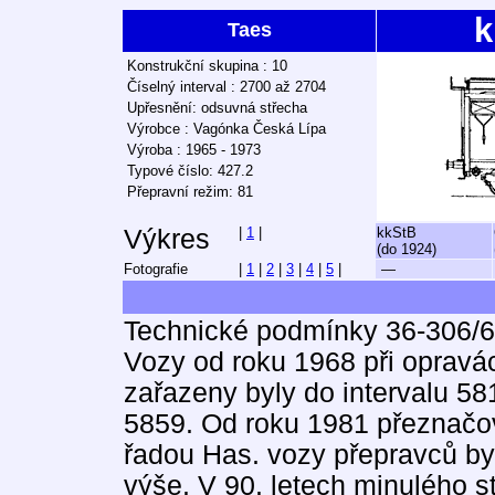
k
Taes
Konstrukční skupina : 10
Číselný interval : 2700 až 2704
Upřesnění: odsuvná střecha
Výrobce : Vagónka Česká Lípa
Výroba : 1965 - 1973
Typové číslo: 427.2
Přepravní režim: 81
Výkres
|
1
|
kkStB
(do 1924)
Fotografie
|
1
|
2
|
3
|
4
|
5
|
—
Technické podmínky 36-306/6
Vozy od roku 1968 při oprav
zařazeny byly do intervalu 5
5859. Od roku 1981 přeznačov
řadou Has. vozy přepravců by
výše. V 90. letech minulého s