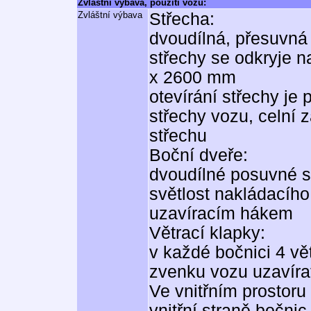
Zvláštní výbava, použití vozu:
Zvláštní výbava
Střecha:
dvoudílná, přesuvná 
střechy se odkryje 
x 2600 mm
otevírání střechy j
střechy vozu, celní z
střechu
Boční dveře:
dvoudílné posuvné s
světlost nakládacího
uzavíracím hákem
Větrací klapky:
v každé bočnici 4 vě
zvenku vozu uzavír
Ve vnitřním prostor
vnitřní straně bočnic