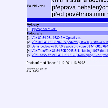
Použití vozu
přeprava nebalených
před povětrnostními 
Výkresy
[1]
Typový náčrt vozu
Fotografie
[1]
Vůz 82 54 081 1630-2 v Opavě v.n.
[2]
Vůz 31 54 081 3 694-5 s podvozky 867.0, Ostrava hl.n
[3]
Detail podvozku 867.0 a popisu u vozu 31 54 0813 694
[4]
Vůz Taes/Zaz 31 54 595 9945-5, Linköping 1977 (foto 
[5]
Vůz Taes/Zaz 21 54 057 8616-5, Norrköping 1977 (foto
Poslední modifikace: 14.12.2014 13:30:36
Verze 0.1.4 (beta)
© jub 2004