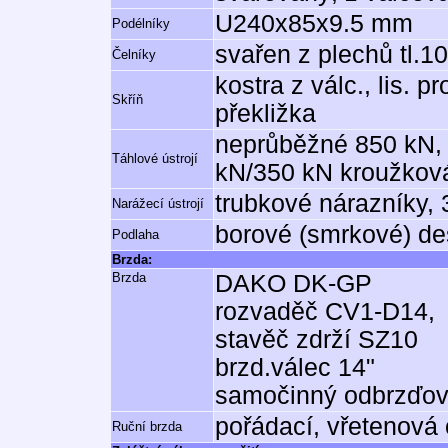
U240x85x9.5 mm
Podélníky
svařen z plechů tl.
Čelníky
kostra z válc., lis. 
Skříň
překližka
neprůběžné 850 kN, 
Táhlové ústrojí
kN/350 kN kroužkov
trubkové nárazníky,
Narážecí ústrojí
borové (smrkové) de
Podlaha
Brzda:
Brzda
DAKO DK-GP
rozvaděč CV1-D14,
stavěč zdrží SZ10
brzd.válec 14"
samočinný odbrzďo
pořádací, vřetenová
Ruční brzda