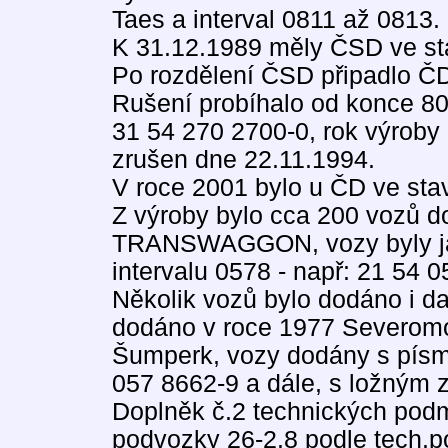
Taes a interval 0811 až 0813.
K 31.12.1989 měly ČSD ve st
Po rozdělení ČSD připadlo Č
Rušení probíhalo od konce 80. 
31 54 270 2700-0, rok výroby 
zrušen dne 22.11.1994.
V roce 2001 bylo u ČD ve sta
Z výroby bylo cca 200 vozů
TRANSWAGGON, vozy byly ja
intervalu 0578 - např: 21 54 
Několik vozů bylo dodáno i da
dodáno v roce 1977 Severom
Šumperk, vozy dodány s písm
057 8662-9 a dále, s ložným 
Doplněk č.2 technických pod
podvozky 26-2.8 podle tech.p