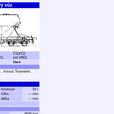
vý vůz
ČSD/ČD
81)
(od 1982)
Uacs
s., Kotouč Štramberk,
 hmotnost
56 t
 šířka
— mm
 délka
— mm
9600 mm