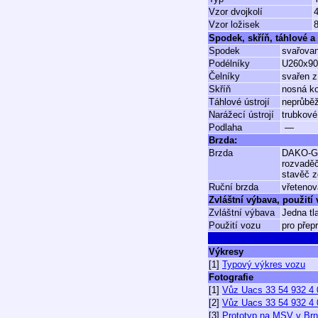
Vzor dvojkolí
4
Vzor ložisek
Spodek, skříň, táhlové a 
Spodek
svařovan
Podélníky
U260x9
Čelníky
svařen z
Skříň
nosná ko
Táhlové ústrojí
neprůběž
Narážecí ústrojí
trubkové
Podlaha
—
Brzda:
Brzda
DAKO-G
rozvadě
stavěč z
Ruční brzda
vřetenov
Zvláštní výbava, použití
Zvláštní výbava
Jedna tl
Použití vozu
pro přep
Výkresy
[1]
Typový výkres vozu
Fotografie
[1]
Vůz Uacs 33 54 932 4 
[2]
Vůz Uacs 33 54 932 4 
[3]
Prototyp na MSV v Brn