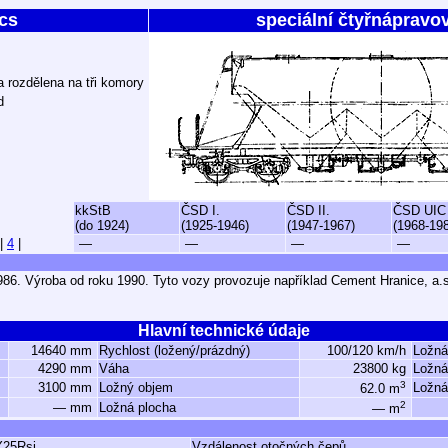
cs
speciální čtyřnápravo
 rozdělena na tři komory
d
kkStB
ČSD I.
ČSD II.
ČSD UIC
(do 1924)
(1925-1946)
(1947-1967)
(1968-19
|
4
|
—
—
—
—
986. Výroba od roku 1990. Tyto vozy provozuje například Cement Hranice, a.
Hlavní technické údaje
14640 mm
Rychlost (ložený/prázdný)
100/120 km/h
Ložná
4290 mm
Váha
23800 kg
Ložná
3
3100 mm
Ložný objem
Ložná
62.0 m
2
— mm
Ložná plocha
— m
Y25Rsi
Vzdálenost otočných čepů