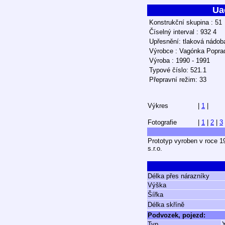
Ua
Konstrukční skupina : 51
Číselný interval : 932 4
Upřesnění: tlaková nádoba
Výrobce : Vagónka Popra
Výroba : 1990 - 1991
Typové číslo: 521.1
Přepravní režim: 33
Výkres
|
1
|
Fotografie
|
1
|
2
|
3
Prototyp vyroben v roce 1
s.r.o.
Délka přes nárazníky
Výška
Šířka
Délka skříně
Podvozek, pojezd:
Typ