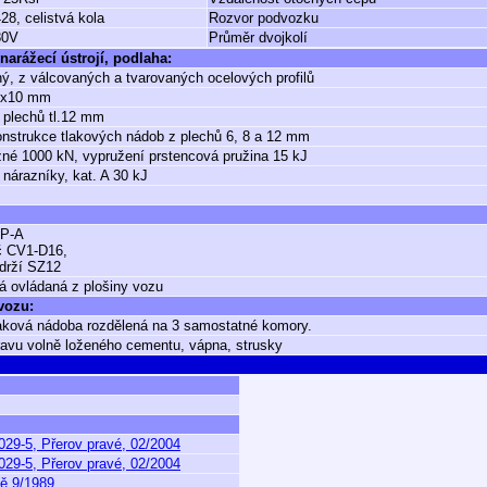
28, celistvá kola
Rozvor podvozku
80V
Průměr dvojkolí
narážecí ústrojí, podlaha:
ý, z válcovaných a tvarovaných ocelových profilů
0x10 mm
 plechů tl.12 mm
nstrukce tlakových nádob z plechů 6, 8 a 12 mm
né 1000 kN, vypružení prstencová pružina 15 kJ
 nárazníky, kat. A 30 kJ
P-A
č CV1-D16,
drží SZ12
á ovládaná z plošiny vozu
 vozu:
aková nádoba rozdělená na 3 samostatné komory.
ravu volně loženého cementu, vápna, strusky
029-5, Přerov pravé, 02/2004
029-5, Přerov pravé, 02/2004
ě 9/1989