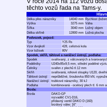
V roce 2014 na 112 vozů dos
těchto vozů řada na Tams-y.
Hlavn
Délka přes nárazníky
14040 mm
Rychlost (ložen
Výška
3275 mm
Váha
Šířka
3040 mm
Ložný objem
Délka skříně
12800 mm
Ložná plocha
Podvozek, pojezd:
Typ
Y25 Rs
Vzor dvojkolí
428, celistvá kola
Vzor ložisek
80V
Spodek, skříň, táhlové a narážecí ústrojí, podlaha:
Spodek
svařovaný, z válcovaných a tvarovaných
Podélníky
U240x85x9,5 mm, střední podélné výz
Čelníky
svařen z plechů tl.12 mm
Skříň
svařovaná, rohové sloupky U120, dveřn
Táhlové ústrojí
neprůběžné, šroubovka 850 kN, vypruže
Narážecí ústrojí
trubkové nárazníky, 30 kJ
Podlaha
kombinovaná - ocelový plech tl. 6 mm 
Brzda:
Brzda
DAKO-GP
rozvaděč CV1-D16,
přídavný ventil DAKO D (160)
brzdový válec 16"