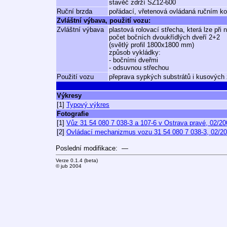
stavěč zdrží SZ12-600
Ruční brzda
pořádací, vřetenová ovládaná ručním k
Zvláštní výbava, použití vozu:
Zvláštní výbava
plastová rolovací střecha, která lze při 
počet bočních dvoukřídlých dveří 2+2
(světlý profil 1800x1800 mm)
způsob vykládky:
- bočními dveřmi
- odsuvnou střechou
Použití vozu
přeprava sypkých substrátů i kusových z
Výkresy
[1]
Typový výkres
Fotografie
[1]
Vůz 31 54 080 7 038-3 a 107-6 v Ostrava pravé, 02/20
[2]
Ovládací mechanizmus vozu 31 54 080 7 038-3, 02/2
Poslední modifikace: —
Verze 0.1.4 (beta)
© jub 2004