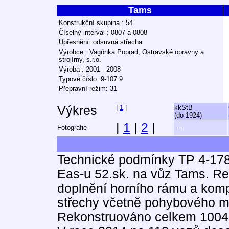
Tams
Konstrukční skupina : 54
Číselný interval : 0807 a 0808
Upřesnění: odsuvná střecha
Výrobce : Vagónka Poprad, Ostravské opravny a
strojírny, s.r.o.
Výroba : 2001 - 2008
Typové číslo: 9-107.9
Přepravní režim: 31
Výkres
|
1
|
kkStB
(do 1924)
|
1
|
2
|
Fotografie
—
Technické podmínky TP 4-178
Eas-u 52.sk. na vůz Tams. Re
doplnění horního rámu a komp
střechy včetně pohybového 
Rekonstruováno celkem 1004