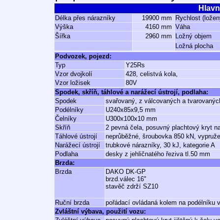
Hlavn
Délka přes nárazníky
19900 mm
Rychlost (ložen
Výška
4160 mm
Váha
Šířka
2960 mm
Ložný objem
Ložná plocha
Podvozek, pojezd:
Typ
Y25Rs
Vzor dvojkolí
428, celistvá kola,
Vzor ložisek
80V
Spodek, skříň, táhlové a narážecí ústrojí, podlaha:
Spodek
svařovaný, z válcovaných a tvarovaných
Podélníky
U240x85x9,5 mm
Čelníky
U300x100x10 mm
Skříň
2 pevná čela, posuvný plachtový kryt n
Táhlové ústrojí
neprůběžné, šroubovka 850 kN, vypruž
Narážecí ústrojí
trubkové nárazníky, 30 kJ, kategorie A
Podlaha
desky z jehličnatého řeziva tl.50 mm
Brzda:
Brzda
DAKO DK-GP
brzd.válec 16"
stavěč zdrží SZ10
Ruční brzda
pořádací ovládaná kolem na podélníku 
Zvláštní výbava, použití vozu: