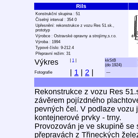
Rils
Konstrukční skupina : 51
Číselný interval : 354 0
Upřesnění: rekonstrukce z vozu Res 51.sk.,
prototyp
Výrobce : Ostravské opravny a strojírny,s.r.o.
Výroba : 1994
Typové číslo: 9-212.4
Přepravní režim: 31
Výkres
|
1
|
kkStB
(do 1924)
|
1
|
2
|
Fotografie
—
Rekonstrukce z vozu Res 51.sk.
závěrem pojízdného plachtové
pevných čel. V podlaze vozu
kontejnerové prvky - trny.
Provozován je ve skupině se 
přepravách z Třineckých žele