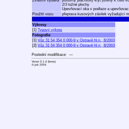
Zvláštní výbava
posuvný plachtový kryt jištěný k čelu 
2/3 ložné plochy
Upevňovací oka v podlaze a upevňovací
Použití vozu
přeprava kusových zásilek vyžadující m
Výkresy
[1]
Typový výkres
Fotografie
[1]
Vůz 31 54 354 0 000-9 v Ostravě hl.n., 8/2003
[2]
Vůz 31 54 354 0 000-9 v Ostravě hl.n., 8/2003
Poslední modifikace: —
Verze 0.1.4 (beta)
© jub 2004