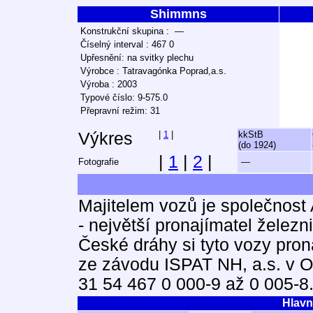
Shimmns
Konstrukční skupina : —
Číselný interval : 467 0
Upřesnění: na svitky plechu
Výrobce : Tatravagónka Poprad,a.s.
Výroba : 2003
Typové číslo: 9-575.0
Přepravní režim: 31
Výkres
|
1
|
kkStB
(do 1924)
|
1
|
2
|
Fotografie
—
Majitelem vozů je společnost
- největší pronajímatel želez
České dráhy si tyto vozy pro
ze závodu ISPAT NH, a.s. v O
31 54 467 0 000-9 až 0 005-8
Hlavn