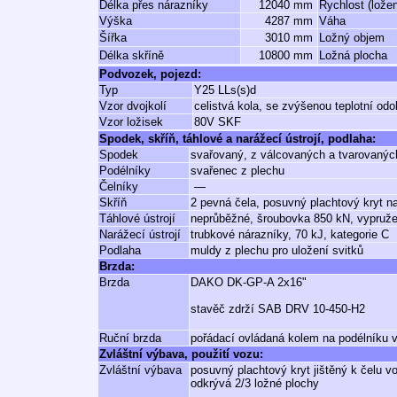
Délka přes nárazníky
12040 mm
Rychlost (lože
Výška
4287 mm
Váha
Šířka
3010 mm
Ložný objem
Délka skříně
10800 mm
Ložná plocha
Podvozek, pojezd:
Typ
Y25 LLs(s)d
Vzor dvojkolí
celistvá kola, se zvýšenou teplotní odo
Vzor ložisek
80V SKF
Spodek, skříň, táhlové a narážecí ústrojí, podlaha:
Spodek
svařovaný, z válcovaných a tvarovaných
Podélníky
svařenec z plechu
Čelníky
—
Skříň
2 pevná čela, posuvný plachtový kryt n
Táhlové ústrojí
neprůběžné, šroubovka 850 kN, vypruž
Narážecí ústrojí
trubkové nárazníky, 70 kJ, kategorie C
Podlaha
muldy z plechu pro uložení svitků
Brzda:
Brzda
DAKO DK-GP-A 2x16"
stavěč zdrží SAB DRV 10-450-H2
Ruční brzda
pořádací ovládaná kolem na podélníku 
Zvláštní výbava, použití vozu:
Zvláštní výbava
posuvný plachtový kryt jištěný k čelu 
odkrývá 2/3 ložné plochy