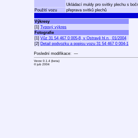
Ukládací muldy pro svitky plechu s boč
Použití vozu
přeprava svitků plechů
Výkresy
[1]
Typový výkres
Fotografie
[1]
Vůz 31 54 467 0 005-8, v Ostravě hl.n., 01/2004
[2]
Detail podvozku a popisu vozu 31 54 467 0 004-1
Poslední modifikace: —
Verze 0.1.4 (beta)
© jub 2004