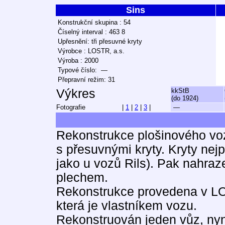
Sins
Konstrukční skupina : 54
Číselný interval : 463 8
Upřesnění: tři přesuvné kryty
Výrobce : LOSTR, a.s.
Výroba : 2000
Typové číslo: —
Přepravní režim: 31
Výkres
kkStB
(do 1924)
Fotografie
|
1
|
2
|
3
|
—
Rekonstrukce plošinového voz
s přesuvnými kryty. Kryty ne
jako u vozů Rils). Pak nahr
plechem.
Rekonstrukce provedena v L
která je vlastníkem vozu.
Rekonstruován jeden vůz, nyn