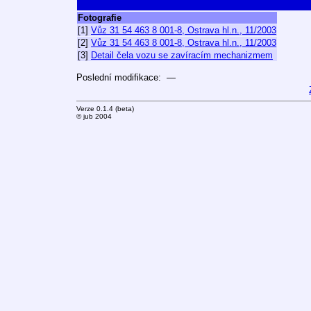
Fotografie
[1]
Vůz 31 54 463 8 001-8, Ostrava hl.n., 11/2003
[2]
Vůz 31 54 463 8 001-8, Ostrava hl.n., 11/2003
[3]
Detail čela vozu se zavíracím mechanizmem
Poslední modifikace: —
Verze 0.1.4 (beta)
© jub 2004