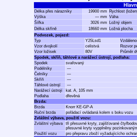
Hlavn
Délka přes nárazníky
19900 mm
Rychlost (ložen
Výška
— mm
Váha
Šířka
3026 mm
Ložný objem
Délka skříně
18660 mm
Ložná plocha
Podvozek, pojezd:
Typ
Y25Lsd1
Vzdáleno
Vzor dvojkolí
celistvá
Rozvor p
Vzor ložisek
80V
Průměr dv
Spodek, skříň, táhlové a narážecí ústrojí, podlaha:
Spodek
svařovaný
Podélníky
—
Čelníky
—
Skříň
—
Táhlové ústrojí
—
Narážecí ústrojí
kat. A, 105 mm
Podlaha
dřevěná
Brzda:
Brzda
Knorr KE-GP-A
Ruční brzda
pořádací ovládaná kolem s boku vozu
Zvláštní výbava, použití vozu:
Zvláštní výbava
tři přesuvné kryty, zajišťované čtyřbo
přesuvné kryty vypplněny pozinkovaný
Použití vozu
pro přepravu zboží vyžadujícícho ochran