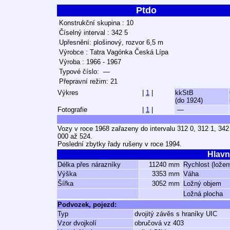
Ptdo
Konstrukční skupina : 10
Číselný interval : 342 5
Upřesnění: plošinový, rozvor 6,5 m
Výrobce : Tatra Vagónka Česká Lípa
Výroba : 1966 - 1967
Typové číslo: —
Přepravní režim: 21
Výkres
|
1
|
kkStB
(do 1924)
Fotografie
|
1
|
—
Vozy v roce 1968 zařazeny do intervalu 312 0, 312 1, 342
000 až 524.
Poslední zbytky řady rušeny v roce 1994.
Hlavn
Délka přes nárazníky
11240 mm
Rychlost (ložen
Výška
3353 mm
Váha
Šířka
3052 mm
Ložný objem
Ložná plocha
Podvozek, pojezd:
Typ
dvojitý závěs s hraníky UIC
Vzor dvojkolí
obručová vz 403