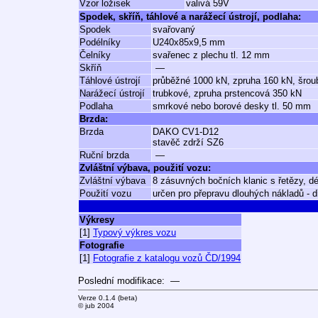
Vzor ložisek
valivá 59V
Spodek, skříň, táhlové a narážecí ústrojí, podlaha:
Spodek
svařovaný
Podélníky
U240x85x9,5 mm
Čelníky
svařenec z plechu tl. 12 mm
Skříň
—
Táhlové ústrojí
průběžné 1000 kN, zpruha 160 kN, šro
Narážecí ústrojí
trubkové, zpruha prstencová 350 kN
Podlaha
smrkové nebo borové desky tl. 50 mm
Brzda:
Brzda
DAKO CV1-D12
stavěč zdrží SZ6
Ruční brzda
—
Zvláštní výbava, použití vozu:
Zvláštní výbava
8 zásuvných bočních klanic s řetězy, d
Použití vozu
určen pro přepravu dlouhých nákladů - d
Výkresy
[1]
Typový výkres vozu
Fotografie
[1]
Fotografie z katalogu vozů ČD/1994
Poslední modifikace: —
Verze 0.1.4 (beta)
© jub 2004