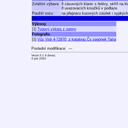
Zvláštní výbava
8 zásuvných klanic s řetězy, skříň na k
8 uvazovacích kroužků v podlaze
Použití vozu
na přepravu kusových zásilek i sypkýc
Výkresy
[1]
Typový výkres z normy
Fotografie
[1]
Vůz Vtdr 4-72870, z katalogu Čs.vagónek Tatra
Poslední modifikace: —
Verze 0.1.4 (beta)
© jub 2004