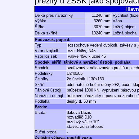
přežily u ZSSK jako spojovací
Hlavn
Délka přes nárazníky
11240 mm
Rychlost (lože
Výška
3260 mm
Váha
Šířka
3070 mm
Ložný objem
Délka skříně
10240 mm
Ložná plocha
Podvozek, pojezd:
Typ
rozsochové vedení dvojkolí, závěsy s 
Vzor dvojkolí
vzor N45v, N45
Vzor ložisek
valivé 45v, kluzné 45
Spodek, skříň, táhlové a narážecí ústrojí, podlaha:
Spodek
svařovaný z válcovaných profilů a plec
Podélníky
U240x85
Čelníky
2x úhelník L130x130
Skříň
odnímatelné boční stěny 2+2, boční kla
Táhlové ústrojí
průběžné 1000 kN, vypružení pásovou p
Narážecí ústrojí
trubkové nárazníky s pásovou zpruhou 
Podlaha
desky tl. 50 mm
Brzda:
Brzda
tlaková Božič
rozvaděč D10
brzdový válec 10"
stavěč zdrží Stopex
Ruční brzda
-
Zvláštní výbava, použití vozu: