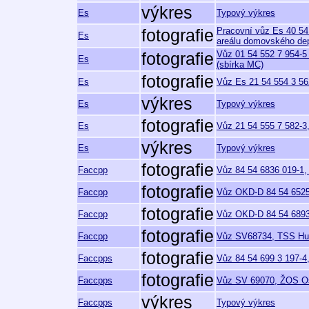
výkres
Es
Typový výkres
Pracovní vůz Es 40 54
fotografie
Es
areálu domovského dep
Vůz 01 54 552 7 954-5 
fotografie
Es
(sbírka MC)
fotografie
Es
Vůz Es 21 54 554 3 56
výkres
Es
Typový výkres
fotografie
Es
Vůz 21 54 555 7 582-3
výkres
Es
Typový výkres
fotografie
Faccpp
Vůz 84 54 6836 019-1, 
fotografie
Faccpp
Vůz OKD-D 84 54 6525 
fotografie
Faccpp
Vůz OKD-D 84 54 6893
fotografie
Faccpp
Vůz SV68734, TSS Hulí
fotografie
Faccpps
Vůz 84 54 699 3 197-4,
fotografie
Faccpps
Vůz SV 69070, ŽOS Os
výkres
Faccpps
Typový výkres