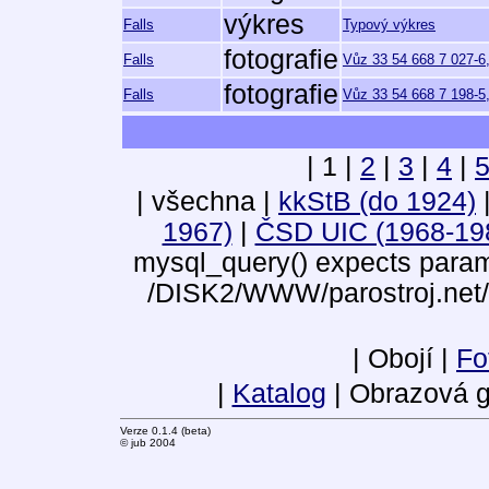
výkres
Falls
Typový výkres
fotografie
Falls
Vůz 33 54 668 7 027-6
fotografie
Falls
Vůz 33 54 668 7 198-5,
| 1 |
2
|
3
|
4
|
| všechna |
kkStB (do 1924)
1967)
|
ČSD UIC (1968-19
mysql_query() expects parame
/DISK2/WWW/parostroj.net/
| Obojí |
Fo
|
Katalog
| Obrazová g
Verze 0.1.4 (beta)
© jub 2004