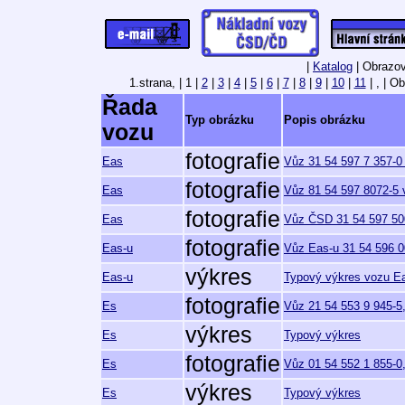
|
Katalog
| Obrazov
1.strana,
| 1 |
2
|
3
|
4
|
5
|
6
|
7
|
8
|
9
|
10
|
11
| , | Ob
Řada
Typ obrázku
Popis obrázku
vozu
fotografie
Eas
Vůz 31 54 597 7 357-0 
fotografie
Eas
Vůz 81 54 597 8072-5 v
fotografie
Eas
Vůz ČSD 31 54 597 50
fotografie
Eas-u
Vůz Eas-u 31 54 596 00
výkres
Eas-u
Typový výkres vozu Ea
fotografie
Es
Vůz 21 54 553 9 945-5,
výkres
Es
Typový výkres
fotografie
Es
Vůz 01 54 552 1 855-0
výkres
Es
Typový výkres