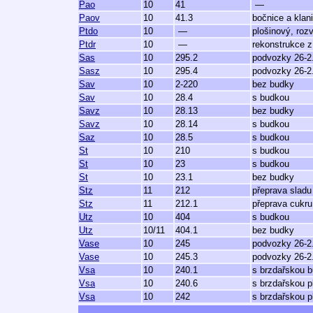
Pao
10
41
—
Paov
10
41.3
bočnice a klan
Ptdo
10
—
plošinový, roz
Ptdr
10
—
rekonstrukce z
Sas
10
295.2
podvozky 26-2
Sasz
10
295.4
podvozky 26-2.
Sav
10
2-220
bez budky
Sav
10
28.4
s budkou
Savz
10
28.13
bez budky
Savz
10
28.14
s budkou
Saz
10
28.5
s budkou
St
10
210
s budkou
St
10
23
s budkou
St
10
23.1
bez budky
Stz
11
212
přeprava sladu
Stz
11
212.1
přeprava cukru
Utz
10
404
s budkou
Utz
10/11
404.1
bez budky
Vase
10
245
podvozky 26-2
Vase
10
245.3
podvozky 26-2.
Vsa
10
240.1
s brzdařskou 
Vsa
10
240.6
s brzdařskou p
Vsa
10
242
s brzdařskou p