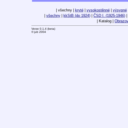
| všechny |
kryté
|
vysokostěnné
|
výsypné
|
všechny
|
kkStB (do 1924)
|
ČSD I. (1925-1946)
| Katalog |
Obrazov
Verze 0.1.4 (beta)
© jub 2004