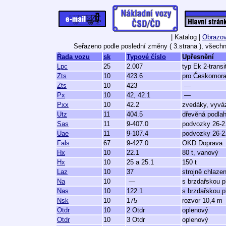
| Katalog |
Obrazov
Seřazeno podle poslední změny ( 3.strana ), všech
Řada vozu
sk
Typové číslo
Upřesnění
Lpc
25
2.007
typ Ek 2-transi
Zts
10
423.6
pro Českomorav
Zts
10
423
—
Px
10
42, 42.1
—
Pxx
10
42.2
zvedáky, vyvá
Utz
11
404.5
dřevěná podla
Sas
11
9-407.0
podvozky 26-2
Uae
11
9-107.4
podvozky 26-2
Fals
67
9-427.0
OKD Doprava
Hx
10
22.1
80 t, vanový
Hx
10
25 a 25.1
150 t
Laz
10
37
strojně chlaze
Na
10
—
s brzdařskou p
Nas
10
122.1
s brzdařskou p
Nsk
10
175
rozvor 10,4 m
Otdr
10
2 Otdr
oplenový
Otdr
10
3 Otdr
oplenový