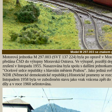
Model M 297.003 se znakem p
Motorová jednotka M 297.003 (SVT 137 224) byla po opravě v Mor
předána ČSD do výtopny Moravská Ostrava. Ve výtopně, později de
zrušení v listopadu 1955. Nasazována byla spolu s dalšími jednotkam
"Ocelové srdce republiky s hlavním městem Prahou". Jako jediná své 
NDR (Německé demokratické republiky).Historické prameny se rozchá
listopadem 1958 byla ve zuboženém stavu jako vrak vrácena zpět d
díly a v roce 1960 sešrotována.