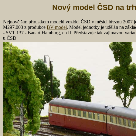
Nový model ČSD na trh
Nejnovějším přírustkem modelů vozidel ČSD v měsíci březnu 2007 je
M297.003 z produkce
BV-model
. Model jednotky je udělán na zákl
- SVT 137 - Bauart Hamburg, ep II. Představuje tak zajímavou varian
u ČSD.