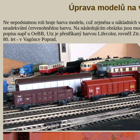
Úprava modelů na 
Ne nepodstatnou roli hraje barva modelu, což zejména u nákladních 
neadekvátní ćervenohnědou barvu. Na následujícím obrázku jsou mod
popisu např u OeBB, Utz je přestříkaný barvou Lifecolor, rovněž Zt
80. let - v Vagónce Poprad.