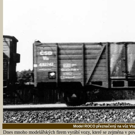
Model ROCO přeznačený na vůz Vtu
Dnes mnoho modelářských firem vyrábí vozy, které se zejména v po