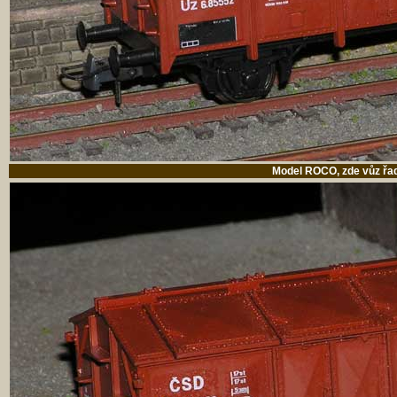
Model ROCO, zde vůz řa