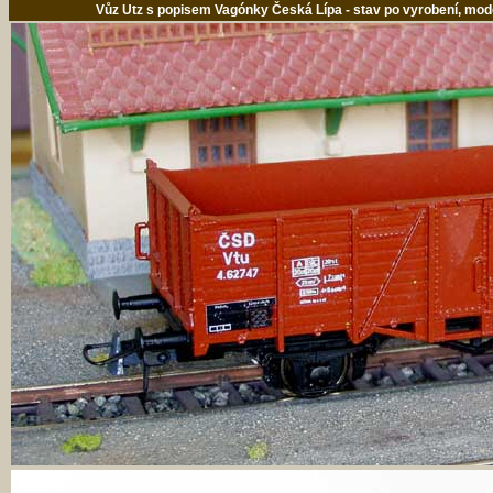
Vůz Utz s popisem Vagónky Česká Lípa - stav po vyrobení, mod