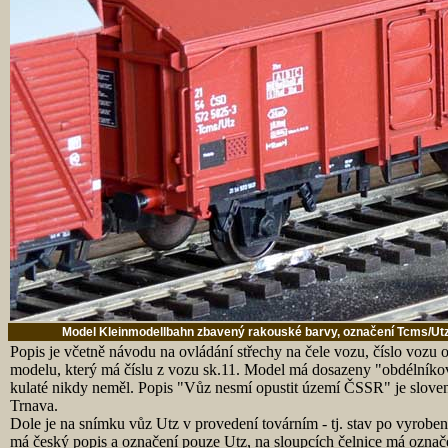
Model Kleinmodellbahn zbavený rakouské barvy, označení Tcms/Utz o
Popis je včetně návodu na ovládání střechy na čele vozu, číslo vozu
modelu, který má číslu z vozu sk.11. Model má dosazeny "obdélníkové
kulaté nikdy neměl. Popis "Vůz nesmí opustit území ČSSR" je slov
Trnava.
Dole je na snímku vůz Utz v provedení továrním - tj. stav po vyrobení
má český popis a označení pouze Utz, na sloupcích čelnice má označe