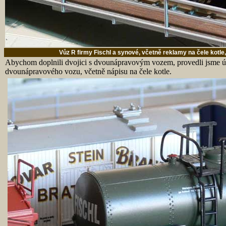
Vůz R firmy Fischl a synové, včetně reklamy na čele kotl
Abychom doplnili dvojici s dvounápravovým vozem, provedli jsme úpra
dvounápravového vozu, včetně nápisu na čele kotle.