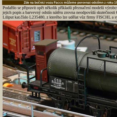
Zde na bočnici vozu Faccs můžeme porovnat odstímn z roku 19
Podařilo se připravit opět několik příkladů přeznačení modelů výrobc
jejich popis a barvevný odstín nátěru zrovna neodpovídá skutečnosti
Liliput kat.číslo L235480, z kterého lze udělat vůz firmy FISCHL a 