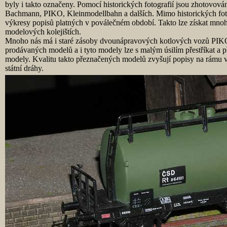
byly i takto označeny. Pomocí historických fotografií jsou zhotovo
Bachmann, PIKO, Kleinmodellbahn a dalších. Mimo historických foto
výkresy popisů platných v poválečném období. Takto lze získat mno
modelových kolejištích.
Mnoho nás má i staré zásoby dvounápravových kotlových vozů PIKO
prodávaných modelů a i tyto modely lze s malým úsilím přestříkat a p
modely. Kvalitu takto přeznačených modelů zvyšují popisy na rámu v
státní dráhy.