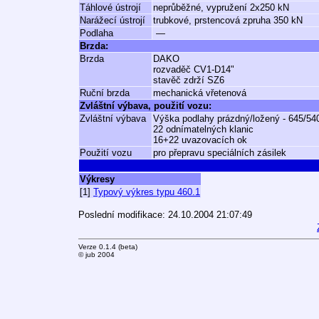
Táhlové ústrojí
neprůběžné, vypružení 2x250 kN
Narážecí ústrojí
trubkové, prstencová zpruha 350 kN
Podlaha
—
Brzda:
Brzda
DAKO
rozvaděč CV1-D14"
stavěč zdrží SZ6
Ruční brzda
mechanická vřetenová
Zvláštní výbava, použití vozu:
Zvláštní výbava
Výška podlahy prázdný/ložený - 645/5
22 odnímatelných klanic
16+22 uvazovacích ok
Použití vozu
pro přepravu speciálních zásilek
Výkresy
[1]
Typový výkres typu 460.1
Poslední modifikace: 24.10.2004 21:07:49
Verze 0.1.4 (beta)
© jub 2004