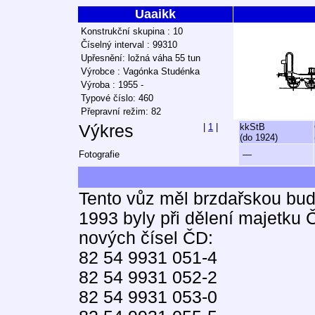
Uaaikk
Konstrukční skupina : 10
Číselný interval : 99310
Upřesnění: ložná váha 55 tun
Výrobce : Vagónka Studénka
Výroba : 1955 -
Typové číslo: 460
Přepravní režim: 82
Výkres
|
1
|
kkStB
(do 1924)
Fotografie
—
Tento vůz měl brzdařskou bu
1993 byly při dělení majetku 
nových čísel ČD:
82 54 9931 051-4
82 54 9931 052-2
82 54 9931 053-0