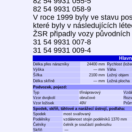
82 54 9931 055-5
82 54 9931 058-9
V roce 1999 byly ve stavu posl
které byly v následujících lét
ŽSR připadly vozy původních
31 54 9931 007-8
31 54 9931 009-4
Hlavn
Délka přes nárazníky
24400 mm
Rychlost (lože
Výška
— mm
Váha
Šířka
2100 mm
Ložný objem
Délka skříně
— mm
Ložná plocha
Podvozek, pojezd:
Typ
třínápravový
Vzdá
Vzor dvojkolí
obručové
Rozv
Vzor ložisek
49V
Prům
Spodek, skříň, táhlové a narážecí ústrojí, podlaha:
Spodek
most svařovaný
Podélníky
vzdálenost stojin podélníků 1370 mm
Čelníky
čelník je součástí podvozku
Skříň
—