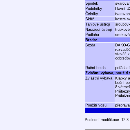
Spodek
svařovan
Podélníky
hlavní 
Čelníky
tvarova
Skříň
kostra s
Táhlové ústrojí
šroubovk
Narážecí ústrojí
trubkové
Podlaha
smrková 
Brzda:
Brzda
DAKO-
rozvadě
stavěč z
odbrzďo
Ruční brzda
pořádací
Zvláštní výbava, použití
Zvláštní výbava
Klapky a
boční po
8 větrac
Průběžný
Průběžné
Použití vozu
přeprava
Poslední modifikace: 12.3