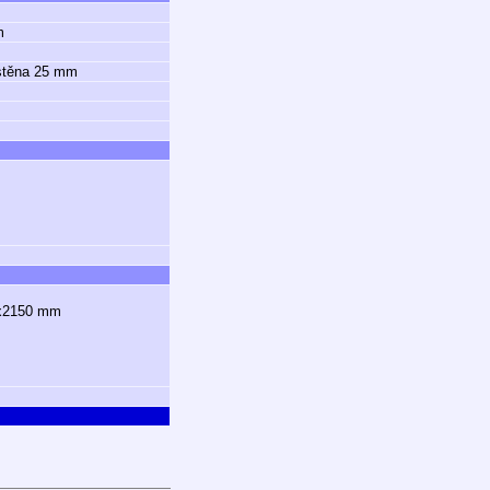
m
 stěna 25 mm
0x2150 mm