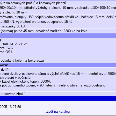
ý z válcovaných profilů a lisovaných plechů
U260x90x10 mm, střední výztuhy z plechu 10 mm, vzpínadlo L100x100x10 m
ný z plechu 10 mm
vařovaná, sloupky U80, výplň vodovzdorná překližka - bočnice 15 mm, čelní
a 850 kN, vypružení prstencovou zpruhou 15 kJ
 nárazníky 30 kJ
(borová) prkna 45 mm, povolené zatížení 2200 kg na kolo
GP
č DAKO-CV1-D12"
drží SZ6
vač OS1
 ovládaná kolem z boku vozu
 vozu:
 dveře:
suvné dveře z ocelového rámu a výplní překližkou 15 mm, dveřní otvor 250
ích otvorů v bočnicích
 kabel elektrického topení 3000V.
 potrubí parního topení, v 90. letech minulého století z vozů odebráno.
 kusového zboží
.2005 13:27:56
Zpět na katalog