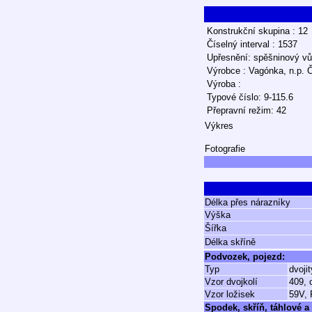
Konstrukční skupina : 12
Číselný interval : 1537
Upřesnění: spěšninový v
Výrobce : Vagónka, n.p. 
Výroba :
Typové číslo: 9-115.6
Přepravní režim: 42
Výkres
Fotografie
Délka přes nárazníky
Výška
Šířka
Délka skříně
Podvozek, pojezd:
Typ
dvoji
Vzor dvojkolí
409, 
Vzor ložisek
59V, 
Spodek, skříň, táhlové a 