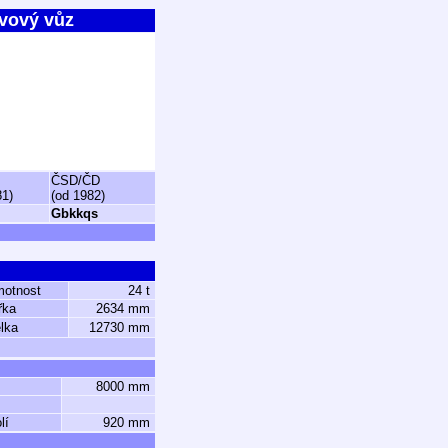
vový vůz
ČSD/ČD
81)
(od 1982)
Gbkkqs
motnost
24 t
řka
2634 mm
lka
12730 mm
8000 mm
lí
920 mm