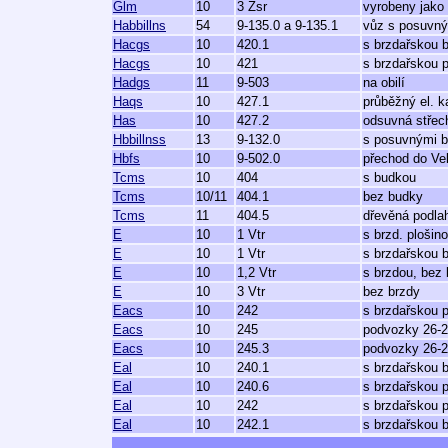
Glm
10
3 Zsr
vyrobeny jako
Habbillns
54
9-135.0 a 9-135.1
vůz s posuvný
Hacgs
10
420.1
s brzdařskou 
Hacgs
10
421
s brzdařskou p
Hadgs
11
9-503
na obilí
Haqs
10
427.1
průběžný el. k
Has
10
427.2
odsuvná střec
Hbbillnss
13
9-132.0
s posuvnými b
Hbfs
10
9-502.0
přechod do Vel
Tcms
10
404
s budkou
Tcms
10/11
404.1
bez budky
Tcms
11
404.5
dřevěná podla
E
10
1 Vtr
s brzd. plošin
E
10
1 Vtr
s brzdařskou 
E
10
1,2 Vtr
s brzdou, bez 
E
10
3 Vtr
bez brzdy
Eacs
10
242
s brzdařskou p
Eacs
10
245
podvozky 26-2
Eacs
10
245.3
podvozky 26-2
Eal
10
240.1
s brzdařskou 
Eal
10
240.6
s brzdařskou p
Eal
10
242
s brzdařskou p
Eal
10
242.1
s brzdařskou 