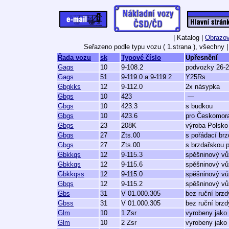
| Katalog |
Obrazov
Seřazeno podle typu vozu ( 1.strana ), všechny
|
Řada vozu
sk
Typové číslo
Upřesnění
Gags
10
9-108.2
podvozky 26-2
Gags
51
9-119.0 a 9-119.2
Y25Rs
Gbgkks
12
9-112.0
2x násypka
Gbgs
10
423
—
Gbgs
10
423.3
s budkou
Gbgs
10
423.6
pro Českomora
Gbgs
23
208K
výroba Polsko
Gbgs
27
Zts.00
s pořádací br
Gbgs
27
Zts.00
s brzdařskou 
Gbkkqs
12
9-115.3
spěšninový vů
Gbkkqs
12
9-115.6
spěšninový vů
Gbkkqss
12
9-115.0
spěšninový vů
Gbqs
12
9-115.2
spěšninový vů
Gbs
31
V 01.000.305
bez ruční brzd
Gbss
31
V 01.000.305
bez ruční brzd
Glm
10
1 Zsr
vyrobeny jako
Glm
10
2 Zsr
vyrobeny jako