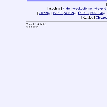
| všechny |
kryté
|
vysokostěnné
|
výsypné
|
všechny
|
kkStB (do 1924)
|
ČSD I. (1925-1946)
| Katalog |
Obrazov
Verze 0.1.4 (beta)
© jub 2004