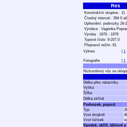
Res
Konstrukční skupina : 11
Číselný interval : 394 0 a
Upřesnění: podvozky 26-2
Výrobce : Vagónka Popra
Výroba : 1976 - 1978
Typové číslo: 9-207.0
Přepravní režim: 81
Výkres
|
1
Fotografie
|
1
Nízkostěnný vůz se sklop
Délka přes nárazníky
Výška
Šířka
Délka skříně
Podvozek, pojezd:
Typ
2
Vzor dvojkolí
4
Vzor ložisek
v
Spodek, skříň, táhlové a 