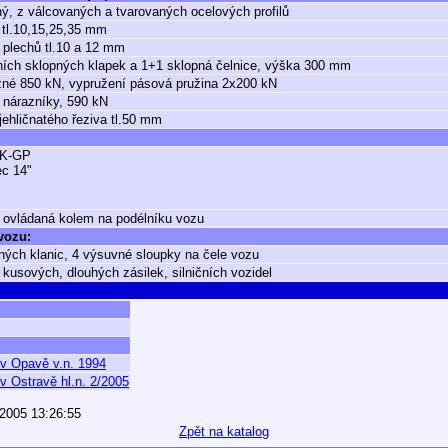
ý, z válcovaných a tvarovaných ocelových profilů
 tl.10,15,25,35 mm
 plechů tl.10 a 12 mm
ích sklopných klapek a 1+1 sklopná čelnice, výška 300 mm
né 850 kN, vypružení pásová pružina 2x200 kN
 nárazníky, 590 kN
jehličnatého řeziva tl.50 mm
K-GP
ec 14"
 ovládaná kolem na podélníku vozu
 vozu:
ných klanic, 4 výsuvné sloupky na čele vozu
 kusových, dlouhých zásilek, silničních vozidel
 v Opavě v.n. 1994
v Ostravě hl.n. 2/2005
.2005 13:26:55
Zpět na katalog