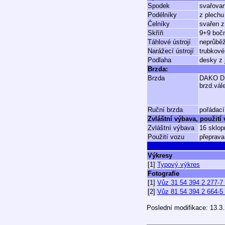
Spodek
svařovan
Podélníky
z plechu
Čelníky
svařen z
Skříň
9+9 bočn
Táhlové ústrojí
neprůběž
Narážecí ústrojí
trubkové
Podlaha
desky z 
Brzda:
Brzda
DAKO D
brzd.vál
Ruční brzda
pořádací
Zvláštní výbava, použití
Zvláštní výbava
16 sklop
Použití vozu
přeprava
Výkresy
[1]
Typový výkres
Fotografie
[1]
Vůz 31 54 394 2 277-7
[2]
Vůz 81 54 394 2 664-5 
Poslední modifikace: 13.3