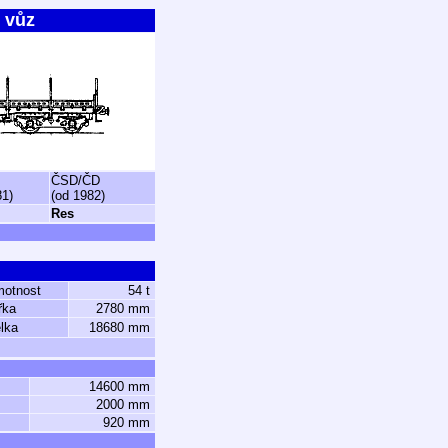
 vůz
ČSD/ČD
81)
(od 1982)
Res
motnost
54 t
řka
2780 mm
lka
18680 mm
14600 mm
2000 mm
920 mm