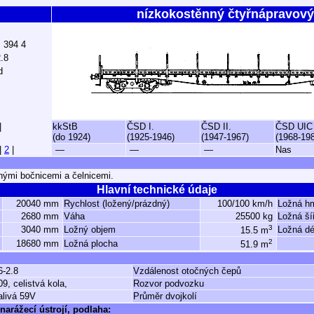
nízkokostěnný čtyřnápravový
ž 394 4
.8
d
|
kkStB
ČSD I.
ČSD II.
ČSD UIC
(do 1924)
(1925-1946)
(1947-1967)
(1968-19
|
2
|
—
—
—
Nas
nými bočnicemi a čelnicemi.
Hlavní technické údaje
20040 mm
Rychlost (ložený/prázdný)
100/100 km/h
Ložná h
2680 mm
Váha
25500 kg
Ložná ší
3
3040 mm
Ložný objem
Ložná dé
15.5 m
2
18680 mm
Ložná plocha
51.9 m
6-2.8
Vzdálenost otočných čepů
09, celistvá kola,
Rozvor podvozku
alivá 59V
Průměr dvojkolí
narážecí ústrojí, podlaha: