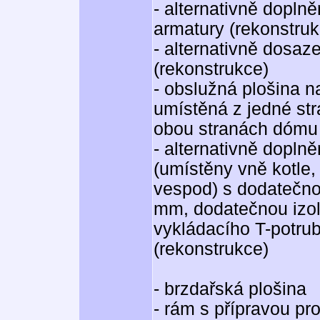
- alternativně dopln
armatury (rekonstruk
- alternativně dosaze
(rekonstrukce)
- obslužná plošina na
umístěná z jedné st
obou stranách dómu 
- alternativně dopln
(umístěny vně kotle, 
vespod) s dodatečnou
mm, dodatečnou izol
vykládacího T-potrub
(rekonstrukce)
- brzdařská plošina
- rám s přípravou pr