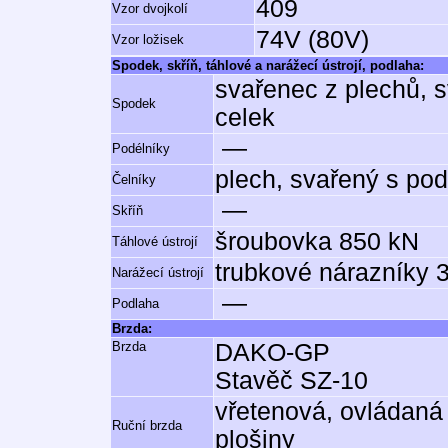
409
Vzor dvojkolí
74V (80V)
Vzor ložisek
Spodek, skříň, táhlové a narážecí ústrojí, podlaha:
svařenec z plechů, s
Spodek
celek
—
Podélníky
plech, svařený s pod
Čelníky
—
Skříň
šroubovka 850 kN
Táhlové ústrojí
trubkové nárazníky 
Narážecí ústrojí
—
Podlaha
Brzda:
Brzda
DAKO-GP
Stavěč SZ-10
vřetenová, ovládaná
Ruční brzda
plošiny