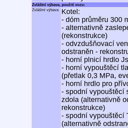
Zvláštní výbava, použití vozu:
Zvláštní výbava
Kotel:
- dóm průměru 300
- alternativně zasl
(rekonstrukce)
- odvzdušňovací vent
odstraněn - rekonstr
- horní plnicí hrdlo J
- horní vypouštěcí tl
(přetlak 0,3 MPa, e
- horní hrdlo pro př
- spodní vypouštěcí
zdola (alternativně 
rekonstrukce)
- spodní vypouštěcí 
(alternativně odstra