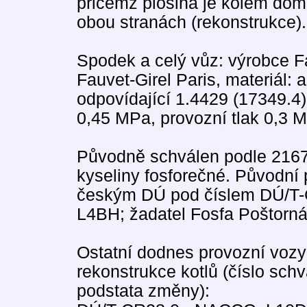
přičemž plošina je kolem dóm
obou stranách (rekonstrukce).
Spodek a celý vůz: výrobce Fa
Fauvet-Girel Paris, materiál:
odpovídající 1.4429 (17349.4)
0,45 MPa, provozní tlak 0,3 
Původně schválen podle 2167
kyseliny fosforečné. Původní
českým DÚ pod číslem DÚ/T-C
L4BH; žadatel Fosfa Poštorná
Ostatní dodnes provozní vozy
rekonstrukce kotlů (číslo sch
podstata změny):