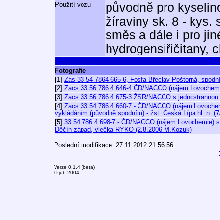
Použití vozu
původně pro kyselino
žíraviny sk. 8 - kys. 
směs a dále i pro jin
hydrogensiřičitany, ch
Fotografie
[1]
Zas 33 54 7864 665-6, Fosfa Břeclav-Poštorná, spod
[2]
Zacs 33 56 786 4 646-4 ČD/NACCO (nájem Lovochemie)
[3]
Zacs 33 56 786 4 675-3 ŽSR/NACCO s jednostrannou l
[4]
Zacs 33 54 786 4 660-7 - ČD/NACCO (nájem Lovochemi
vykládáním (původně spodním) - žst. Česká Lípa hl. n. (
[5]
33 54 786 4 698-7 - ČD/NACCO (nájem Lovochemie) s p
Děčín západ, vlečka RYKO (2.8.2006 M.Kozuk)
Poslední modifikace: 27.11.2012 21:56:56
Verze 0.1.4 (beta)
© jub 2004