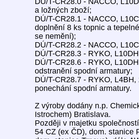
DÚ/T-CR28.0 - NACCO, L10DH
a ložných zboží;
DÚ/T-CR28.1 - NACCO, L10CH
doplnění 8 ks topnic a tepeln
se nemění);
DÚ/T-CR28.2 - NACCO, L10CH
DÚ/T-CR28.3 - RYKO, L10DH,
DÚ/T-CR28.6 - RYKO, L10DH, 
odstranění spodní armatury;
DÚ/T-CR28.7 - RYKO, L4BH, z
ponechání spodní armatury.
Z výroby dodány n.p. Chemick
Istrochem) Bratislava.
Později v majetku společnos
54 CZ (ex ČD), dom. stanice 