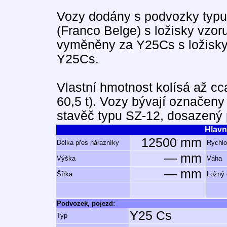
Vozy dodány s podvozky typu 
(Franco Belge) s ložisky vzor
vyměněny za Y25Cs s ložisky 
Y25Cs.
Vlastní hmotnost kolísá až cc
60,5 t). Vozy bývají označeny
stavěč typu SZ-12, dosazený p
Hlavn
12500 mm
Délka přes nárazníky
Rychlo
— mm
Výška
Váha
— mm
Šířka
Ložný
Podvozek, pojezd:
Y25 Cs
Typ