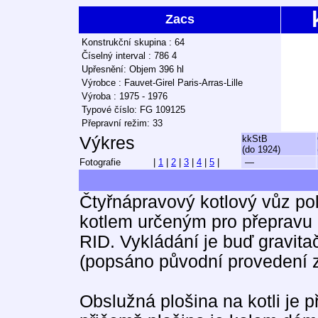
Zacs
Konstrukční skupina : 64
Číselný interval : 786 4
Upřesnění: Objem 396 hl
Výrobce : Fauvet-Girel Paris-Arras-Lille
Výroba : 1975 - 1976
Typové číslo: FG 109125
Přepravní režim: 33
Výkres
kkStB
(do 1924)
Fotografie
|
1
|
2
|
3
|
4
|
5
|
—
Čtyřnápravový kotlový vůz po
kotlem určeným pro přepravu ž
RID. Vykládání je buď gravi
(popsáno původní provedení z
Obslužná plošina na kotli je p