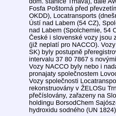
dom. stanice Trnava), dále 
Fosfa Poštorná před převzetí
OKDD), Locatransports (dne
Ústí nad Labem (54 CZ), Spol
nad Labem (Spolchemie, 54 
České i slovenské vozy jsou 
(již neplatí pro NACCO). Vo
SK) byly postupně přeregistr
intervalu 37 80 7867 s novými 
Vozy NACCO byly nebo i nad
pronajaty společnostem Lovo
Vozy společnosti Locatranspo
rekonstruovány v ŽELOSu Trn
přečíslovány, zařazeny na Sl
holdingu BorsodChem Sajósze
hydroxidu sodného (UN 1824)