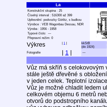
La
Konstrukční skupina : 25
Číselný interval : 516300 až 399
Upřesnění: podvozky Görlitz, s budkou
Výrobce : VEB Wagonbau Dessau, NDR
Výroba : 1956 - 1958
Typové číslo: —
Přepravní režim: 0
Výkres
|
1
|
kkStB
(do 1924)
|
1
|
Fotografie
—
Vůz má skříň s celokovovým v
stále ještě dřevěné s oblož
v jeden celek. Teplotní izolac
Vůz je možné chladit ledem u
celkovém objemu 6 metrů ne
otvorů do podstropního kanál