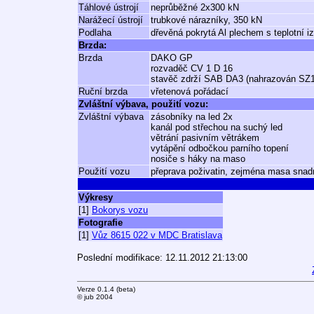
Táhlové ústrojí
neprůběžné 2x300 kN
Narážecí ústrojí
trubkové nárazníky, 350 kN
Podlaha
dřevěná pokrytá Al plechem s teplotní i
Brzda:
Brzda
DAKO GP
rozvaděč CV 1 D 16
stavěč zdrží SAB DA3 (nahrazován SZ
Ruční brzda
vřetenová pořádací
Zvláštní výbava, použití vozu:
Zvláštní výbava
zásobníky na led 2x
kanál pod střechou na suchý led
větrání pasivním větrákem
vytápění odbočkou parního topení
nosiče s háky na maso
Použití vozu
přeprava poživatin, zejména masa snad
Výkresy
[1]
Bokorys vozu
Fotografie
[1]
Vůz 8615 022 v MDC Bratislava
Poslední modifikace: 12.11.2012 21:13:00
Verze 0.1.4 (beta)
© jub 2004