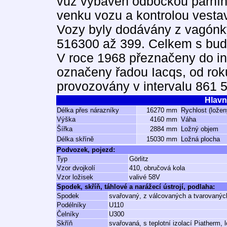
vůz vybaven odbočkou parního
venku vozu a kontrolou vest
Vozy byly dodávány z vagón
516300 až 399. Celkem s bu
V roce 1968 přeznačeny do int
označeny řadou Iacqs, od rok
provozovány v intervalu 861 5
Hlavn
Délka přes nárazníky
16270 mm
Rychlost (ložen
Výška
4160 mm
Váha
Šířka
2884 mm
Ložný objem
Délka skříně
15030 mm
Ložná plocha
Podvozek, pojezd:
Typ
Görlitz
Vzor dvojkolí
410, obručová kola
Vzor ložisek
valivé 58V
Spodek, skříň, táhlové a narážecí ústrojí, podlaha:
Spodek
svařovaný, z válcovaných a tvarovaných
Podélníky
U110
Čelníky
U300
Skříň
svařovaná, s teplotní izolací Piatherm,