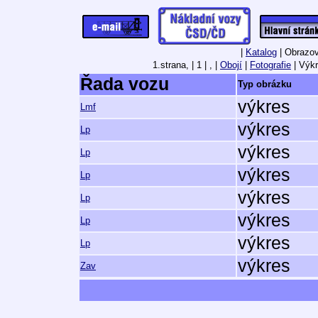
|
Katalog
| Obrazov
1.strana,
| 1 | , |
Obojí
|
Fotografie
| Výkr
Řada vozu
Typ obrázku
výkres
Lmf
výkres
Lp
výkres
Lp
výkres
Lp
výkres
Lp
výkres
Lp
výkres
Lp
výkres
Zav