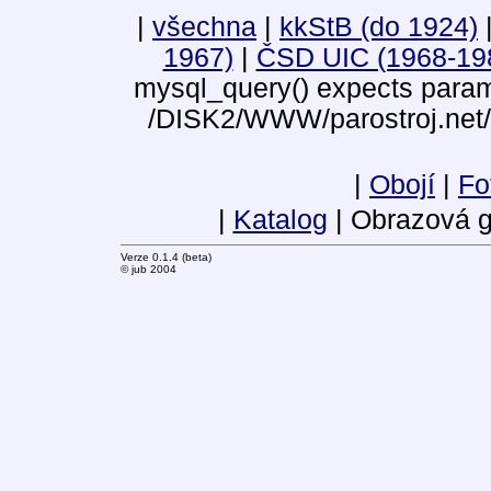
|
všechna
|
kkStB (do 1924)
|
1967)
|
ČSD UIC (1968-19
mysql_query() expects parame
/DISK2/WWW/parostroj.net/
|
Obojí
|
Fo
|
Katalog
| Obrazová g
Verze 0.1.4 (beta)
© jub 2004