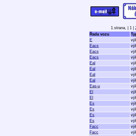
1.strana,
| 1 |
Řada vozu
Ty
E
vý
Eacs
vý
Eacs
vý
Eacs
vý
Eal
vý
Eal
vý
Eal
vý
Eal
vý
Eas-u
vý
El
vý
El
vý
Es
vý
Es
vý
Es
vý
Es
vý
Facc
vý
Facc
vý