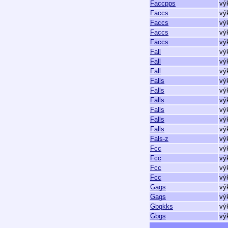
Faccpps
vý
Faccs
vý
Faccs
vý
Faccs
vý
Faccs
vý
Fall
vý
Fall
vý
Fall
vý
Falls
vý
Falls
vý
Falls
vý
Falls
vý
Falls
vý
Falls
vý
Fals-z
vý
Fcc
vý
Fcc
vý
Fcc
vý
Fcc
vý
Gags
vý
Gags
vý
Gbgkks
vý
Gbgs
vý