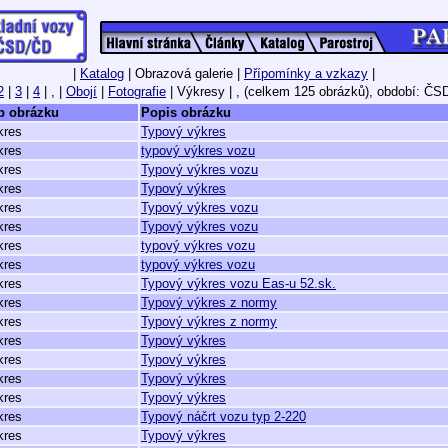
|
Katalog
| Obrazová galerie |
Přípomínky a vzkazy
|
2
|
3
|
4
| , |
Obojí
|
Fotografie
| Výkresy | ,
(celkem 125 obrázků),
období: ČSD
p obrázku
Popis obrázku
kres
Typový výkres
kres
typový výkres vozu
kres
Typový výkres vozu
kres
Typový výkres
kres
Typový výkres vozu
kres
Typový výkres vozu
kres
typový výkres vozu
kres
typový výkres vozu
kres
Typový výkres vozu Eas-u 52.sk.
kres
Typový výkres z normy
kres
Typový výkres z normy
kres
Typový výkres
kres
Typový výkres
kres
Typový výkres
kres
Typový výkres
kres
Typový náčrt vozu typ 2-220
kres
Typový výkres