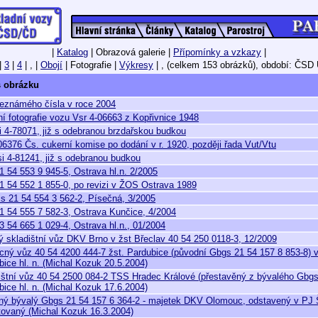
|
Katalog
| Obrazová galerie |
Přípomínky a vzkazy
|
|
3
|
4
| , |
Obojí
| Fotografie |
Výkresy
| ,
(celkem 153 obrázků),
období: ČSD 
 obrázku
eznámého čísla v roce 2004
ní fotografie vozu Vsr 4-06663 z Kopřivnice 1948
i 4-78071, již s odebranou brzdařskou budkou
06376 Čs. cukerní komise po dodání v r. 1920, později řada Vut/Vtu
si 4-81241, již s odebranou budkou
1 54 553 9 945-5, Ostrava hl.n. 2/2005
1 54 552 1 855-0, po revizi v ŽOS Ostrava 1989
s 21 54 554 3 562-2, Písečná, 3/2005
1 54 555 7 582-3, Ostrava Kunčice, 4/2004
3 54 665 1 029-4, Ostrava hl.n., 01/2004
ý skladištní vůz DKV Brno v žst Břeclav 40 54 250 0118-3, 12/2009
ný vůz 40 54 4200 444-7 žst. Pardubice (původní Gbgs 21 54 157 8 853-8) 
bice hl. n. (Michal Kozuk 20.5.2004)
ištní vůz 40 54 2500 084-2 TSS Hradec Králové (přestavěný z bývalého Gbgs 
bice hl. n. (Michal Kozuk 17.6.2004)
ný bývalý Gbgs 21 54 157 6 364-2 - majetek DKV Olomouc, odstavený v PJ 
tovaný (Michal Kozuk 16.3.2004)