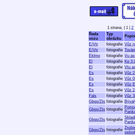
1.strana,
| 1 |
2
Řada
Typ
Popis
vozu
obrázku
E/Vtr
fotografie
Vůz n
E/Vtr
fotografie
Továr
Eklmo
fotografie
Vu as
El
fotografie
Ke 3.
El
fotografie
Vtu a
Es
fotografie
Vůz 2
Es
fotografie
Vůz 0
Es
fotografie
Vůz E
Es
fotografie
Vůz 2
Fals
fotografie
Vůz 3
Gbgs/Zts
fotografie
Býval
Pomoc
Gbgs/Zts
fotografie
Pardu
Sklad
Gbgs/Zts
fotografie
Pardu
Zruše
Gbgs/Zts
fotografie
sešro