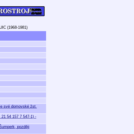
UIC (1968-1981)
ve své domovské žst.
21 54 157 7 547-1) -
Šumperk, později