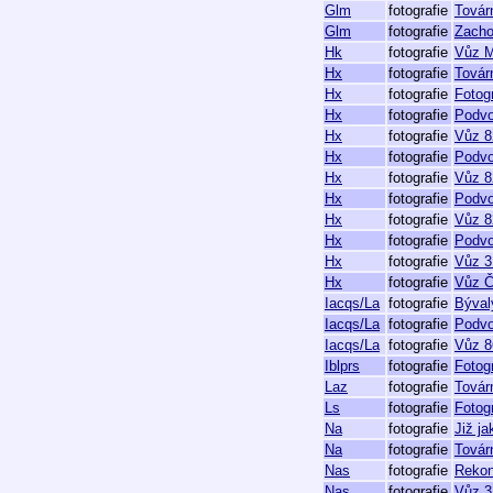
Glm
fotografie
Továr
Glm
fotografie
Zacho
Hk
fotografie
Vůz M
Hx
fotografie
Továrn
Hx
fotografie
Fotog
Hx
fotografie
Podvo
Hx
fotografie
Vůz 8
Hx
fotografie
Podvo
Hx
fotografie
Vůz 8
Hx
fotografie
Podvo
Hx
fotografie
Vůz 8
Hx
fotografie
Podvo
Hx
fotografie
Vůz 3
Hx
fotografie
Vůz Č
Iacqs/La
fotografie
Býval
Iacqs/La
fotografie
Podvo
Iacqs/La
fotografie
Vůz 8
Iblprs
fotografie
Fotog
Laz
fotografie
Továrn
Ls
fotografie
Fotogr
Na
fotografie
Již j
Na
fotografie
Továr
Nas
fotografie
Rekon
Nas
fotografie
Vůz 3