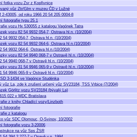
ní fotka vozu Zsr z Kopřivnice
vaný vůz Ztr/Glm v muzeu ČD v Lužné
 2-43005, od roku 1966 20 54 205 0004-8
í fotografie typu 25.1
rafie vozu Hx 530055 z katalogu Vagónek Tatra
zek vozu 82 54 9932 054-7, Ostrava hl.n. (10/2004)
2 54 9932 054-7, Ostrava hl.n. (10/2004)
zek vozu 82 54 9932 064-6, Ostrava hl.n.(10/2004)
2 54 9932 064-6, Ostrava hl.n.(10/2004)
zky vozu 82 54 9940 068-7 v Ostravě hl.n. (10/2004)
2 54 9940 068-7 v Ostravě hl.n. (10/2004)
zky vozu 31 54 9946 065-9 v Ostravě hl.n. (10/2004)
1 54 9946 065-9 v Ostravě hl.n. (10/2004)
SD 3-1434 ve Vagónce Studénka
ý vůz La, zde k zrušení určený vůz SV23184, TSS Vrbice (7/2004)
zek Görlitz vozu SV23184 (bývalý La)
615 022 v MDC Bratislava
rafie z knihy Chladící vozy/Linzboth
í fotografie
afie z katalogu
ako vůz SDC Olomouc, O-Svinov, 10/2002
ní fotografie vozu 3-20006
strukce na vůz Sps ŽSR
1 54 394 2 277-7 v Opavě v.n. 1994