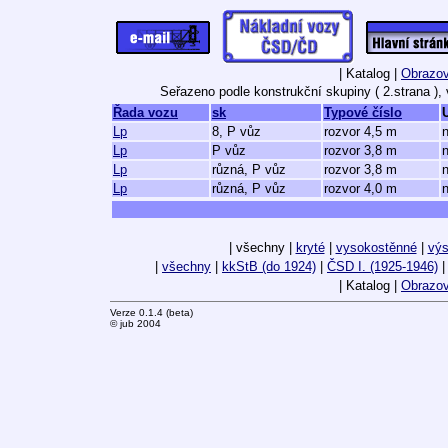
| Katalog |
Obrazov
Seřazeno podle konstrukční skupiny ( 2.strana ),
Řada vozu
sk
Typové číslo
Lp
8, P vůz
rozvor 4,5 m
n
Lp
P vůz
rozvor 3,8 m
n
Lp
různá, P vůz
rozvor 3,8 m
n
Lp
různá, P vůz
rozvor 4,0 m
n
| všechny |
kryté
|
vysokostěnné
|
vý
|
všechny
|
kkStB (do 1924)
|
ČSD I. (1925-1946)
|
| Katalog |
Obrazov
Verze 0.1.4 (beta)
© jub 2004