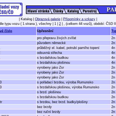
| Katalog |
Obrazová galerie
|
Přípomínky a vzkazy
|
le typu vozu ( 1.strana ), všechny
| 1 |
2
| ,
(celkem 44 vozů),
období: ČSD II
vé číslo
Upřesnění
Ty
pro přepravu živých zvířat
2n 
původem německé
2n 
1
průběžný el. kabel, potrubí parního topení
4n 
2
odsuvná střecha
4n 
1
s brzdařskou budkou
4n 
s brzdařskou plošinou
4n 
vyrobeny jako Zsr
2n 
vyrobeny jako Zsr
2n 
vyrobeny jako Zsr
2n 
0
s pořádací brzdou, výroba Rumunsko
2n 
0
s brzdařskou plošinou, výroba Rumunsko
2n 
s brzd. plošinou
2n
s brzdařskou budkou
2n
tr
s brzdou, bez brzd. budky/plošiny
2n
bez brzdy
2n
bez ruční brzdy
2n