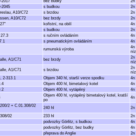
0-2017
bez budky
2n
0-2045
s budkou
2n
reslau, A10/C72
s brzdou
2n
Essen, A10/C72
bez brzdy
2n
 27"
kořistní, na obilí
4n
s budkou
2n
 27.3
s ručním ovládáním
4n
7.1
s pneumatickým ovládáním
4n
4n
rumunská výroba
ní
2n
alle, A1/C71
bez brzdy
ní
2n
alle, A1/C71
s brzdou
ní
, 2-313.1
Objem 340 hl, starší verze spodku
4n 
.4
Objem 400 hl, bimetalový kotel
4n 
.2
Objem 400 hl, vytápěný
4n 
Objem 400 hl, vytápěný bimetalový kotel, kratší
3
4n 
po
.200/2 + C.01.308/02
240 hl
2n 
.308/02
233 hl
2n 
podvozky Görlitz, s budkou
4n 
podvozky Görlitz, bez budky
4n 
přeprava do Anglie
2n 