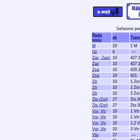
Seřazeno pod
Řada
sk
Typo
vozu
M
10
1 M
Uz
6
—
Zac, Zazc
10
427.
Zaz
10
427.
Zsa
10
420.
Zsa
10
421
Ztr
10
1 Zsr
Ztr
10
2 Zsr
Ztr
10
3 Zsr
Zts (Zst)
27
Zts.0
Zts (Zst)
27
Zts.0
Vsr, Vtr
10
1 Vtr
Vsr, Vtr
10
1 Vtr
Vsr, Vtr
10
1,2 V
Vsr, Vtr
10
3 Vtr
Vte
27
—