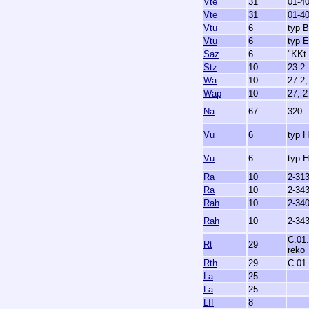
Vte
31
01-4
Vte
31
01-4
Vtu
6
typ B
Vtu
6
typ 
Saz
6
"KKt
Stz
10
23.2
Wa
10
27.2,
Wap
10
27, 2
Na
67
320
Vu
6
typ H
Vu
6
typ H
Ra
10
2-313
Ra
10
2-343
Rah
10
2-340
Rah
10
2-34
C.01
Rt
29
reko
Rth
29
C.01
La
25
—
La
25
—
Lff
8
—