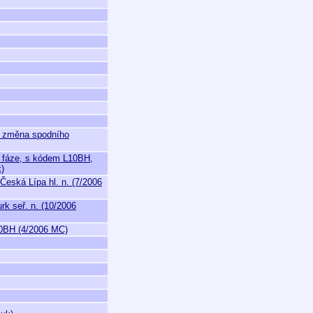
, změna spodního
é fáze, s kódem L10BH,
)
eská Lípa hl. n. (7/2006
k seř. n. (10/2006
10BH (4/2006 MC)