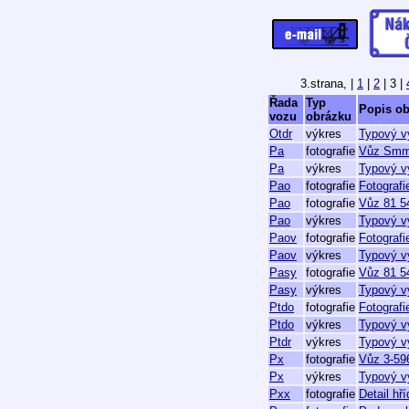
3.strana,
|
1
|
2
| 3 |
Řada
Typ
Popis o
vozu
obrázku
Otdr
výkres
Typový v
Pa
fotografie
Vůz Smmp
Pa
výkres
Typový v
Pao
fotografie
Fotografi
Pao
fotografie
Vůz 81 54
Pao
výkres
Typový v
Paov
fotografie
Fotografi
Paov
výkres
Typový v
Pasy
fotografie
Vůz 81 54
Pasy
výkres
Typový v
Ptdo
fotografie
Fotograf
Ptdo
výkres
Typový v
Ptdr
výkres
Typový v
Px
fotografie
Vůz 3-59
Px
výkres
Typový v
Pxx
fotografie
Detail hř