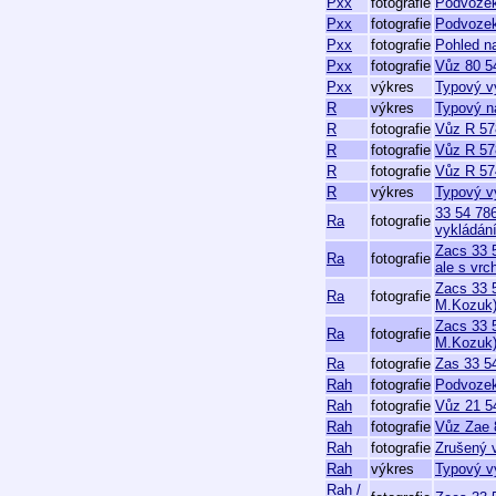
Pxx
fotografie
Podvozek
Pxx
fotografie
Podvozek
Pxx
fotografie
Pohled n
Pxx
fotografie
Vůz 80 5
Pxx
výkres
Typový v
R
výkres
Typový n
R
fotografie
Vůz R 57
R
fotografie
Vůz R 57
R
fotografie
Vůz R 57
R
výkres
Typový v
33 54 78
Ra
fotografie
vykládán
Zacs 33 
Ra
fotografie
ale s vrc
Zacs 33 
Ra
fotografie
M.Kozuk
Zacs 33 
Ra
fotografie
M.Kozuk
Ra
fotografie
Zas 33 5
Rah
fotografie
Podvozek
Rah
fotografie
Vůz 21 5
Rah
fotografie
Vůz Zae 
Rah
fotografie
Zrušený 
Rah
výkres
Typový vý
Rah /