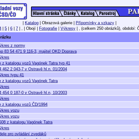
|
Katalog
| Obrazová galerie |
Přípomínky a vzkazy
|
4
|
5
|
6
|
7
| , | Obojí |
Fotografie
|
Výkresy
| ,
(celkem 250 obrázků),
období: 
brázku
ýkres z normy
 83 54 471 9 116-3, majitel OKD Doprava
ýkres
e z katalogu vozů Vagónek Tatra typ 41
 462 2 043-7 v Ostravě hl.n. 01/2004
ýkres typu 41
e z katalogu vozů Vagónek Tatra
ýkres
 454 0 187-0 v Ostravě hl.n, 10/2003
ýkres
ie z katalogu vozů ČD/1994
ýkres vozu
ýkres vozu
608 z katalogu Vagónek Tatra
ýkres
ídele pro ovládání zvedáků