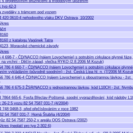
 s progresivním pružnicemi a tříbodovým uložením
 typ 42-3
a zvedáky s trámcem pod vozem
4 420 0610-4 nehodového vlaku DKV Ostrava, 10/2002
ýkres
áčrt
8160
8160 z katalogu Vagónek Tatra
4123, Moravské chemické závody
ýkres
6 4 698-7 - ČD/NACCO (nájem Lovochemie) s potrubím cirkulace plynné fáze
í na vrchní - Děčín západ, vlečka RYKO (2.8.2006 M.Kozuk)
54 786 4 660-7 - ČD/NACCO (nájem Lovochemie) s potrubím cirkulace plynn
hním vykládáním (původně spodním) - žst. Česká Lípa hl. n. (7/2006 M.Kozuk
56 786 4 646-4 ČD/NACCO (nájem Lovochemie) s oboustrannou lávkou - žst. Č
)
56 786 4 675-3 ŽSR/NACCO s jednostrannou lávkou, kód L10CH - žst. Nymbur
)
4 7864 665-6, Fosfa Břeclav-Poštorná, spodní vyprazdňování, kód nádoby L
 26-2.5 vozu 82 54 7587 031-7 (4/2004)
4 748 0468-3, před přečíslováním v roce 1982
82 54 7587 031-7, Horná Štubňa (4/2004)
vůz 82 54 7587 250-2 v areálu OOS Ostrava (2002)
kres (neplatí pro typ 2-302.6)