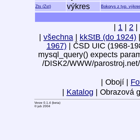
výkres
Zts (Zst)
Bokorys z typ. výkre
|
1
|
2
|
|
všechna
|
kkStB (do 1924)
1967)
| ČSD UIC (1968-19
mysql_query() expects parame
/DISK2/WWW/parostroj.net/
| Obojí |
Fo
|
Katalog
| Obrazová g
Verze 0.1.4 (beta)
© jub 2004