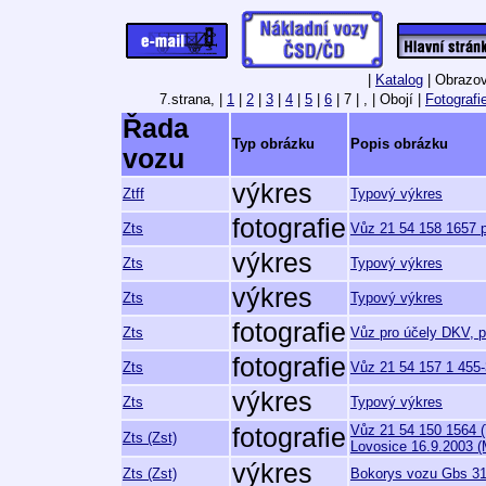
|
Katalog
| Obrazov
7.strana,
|
1
|
2
|
3
|
4
|
5
|
6
| 7 | , | Obojí |
Fotografi
Řada
Typ obrázku
Popis obrázku
vozu
výkres
Ztff
Typový výkres
fotografie
Zts
Vůz 21 54 158 1657 p
výkres
Zts
Typový výkres
výkres
Zts
Typový výkres
fotografie
Zts
Vůz pro účely DKV, p
fotografie
Zts
Vůz 21 54 157 1 455-
výkres
Zts
Typový výkres
Vůz 21 54 150 1564 (
fotografie
Zts (Zst)
Lovosice 16.9.2003 (
výkres
Zts (Zst)
Bokorys vozu Gbs 31