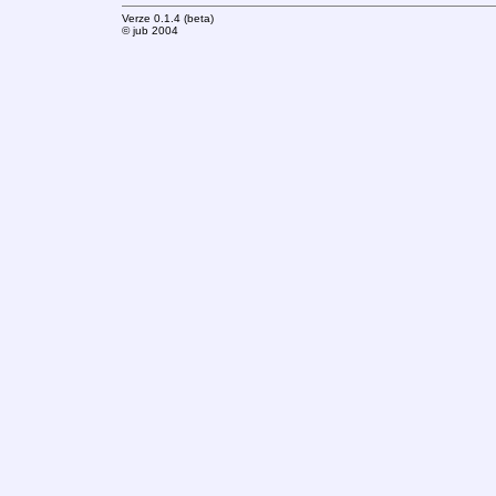
Verze 0.1.4 (beta)
© jub 2004