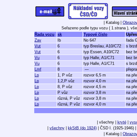
| Katalog |
Obrazov
Seřazeno podle typu vozu ( 1.strana ), vš
Řada vozu
sk
Typové číslo
Upřes
Zav
Ib
No 647
řada 
Vut
6
typ Breslau, A10/C72
s brz
Vut
6
typ Essen, A10/C72
bez b
Vu
6
typ Halle, A1/C71
bez b
Vu
6
typ Halle, A1/C71
s brz
Lmf
8
—
přepra
Lp
1, P vůz
rozvor 6,5 m
na pře
Lp
1,2,P vůz
rozvor 4,0 m
na pře
Lp
8, P vůz
rozvor 4,5 m
na pře
Lp
P vůz
rozvor 3,8 m
na pře
Lp
různá, P vůz
rozvor 3,8 m
na pře
Lp
různá, P vůz
rozvor 4,0 m
na pře
| všechny |
kryté
|
vys
|
všechny
|
kkStB (do 1924)
| ČSD I. (1925-1946) 
| Katalog |
Obrazov