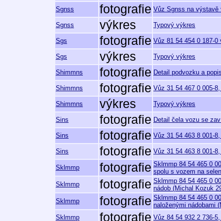
fotografie
Sgnss
Vůz Sgnss na výstavě 
výkres
Sgnss
Typový výkres
fotografie
Sgs
Vůz 81 54 454 0 187-0 
výkres
Sgs
Typový výkres
fotografie
Shimmns
Detail podvozku a popi
fotografie
Shimmns
Vůz 31 54 467 0 005-8, 
výkres
Shimmns
Typový výkres
fotografie
Sins
Detail čela vozu se z
fotografie
Sins
Vůz 31 54 463 8 001-8, 
fotografie
Sins
Vůz 31 54 463 8 001-8, 
Sklmmp 84 54 465 0 00
fotografie
Sklmmp
spolu s vozem na sele
Sklmmp 84 54 465 0 00
fotografie
Sklmmp
nádob (Michal Kozuk 2
Sklmmp 84 54 465 0 002
fotografie
Sklmmp
naloženými nádobami (
fotografie
Sklmmp
Vůz 84 54 932 2 736-5, 