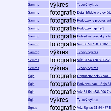
výkres
Sammp
Typový výkres
fotografie
Sammp
Detail hřídele pro ovlá
fotografie
Sammp
Podvozek s progresivn
fotografie
Sammp
Podvozek typ 42-3
fotografie
Sammp
Pohled na zvedáky s 
fotografie
Sammp
Vůz 80 54 420 0610-4 
výkres
Sammp
Typový výkres
fotografie
Scmms
Vůz 81 54 470 8 862-2, 
výkres
Scmms
Typový výkres
fotografie
Sgjs
Odpružený čelník vozu
fotografie
Sgjs
Podvozek vozu Sgjs 31
fotografie
Sgjs
Vůz 31 54 4536 296-7 v
výkres
Sgjs
Typový výkres
fotografie
Sgnss
Vůz Sgnss 31 54 457 53