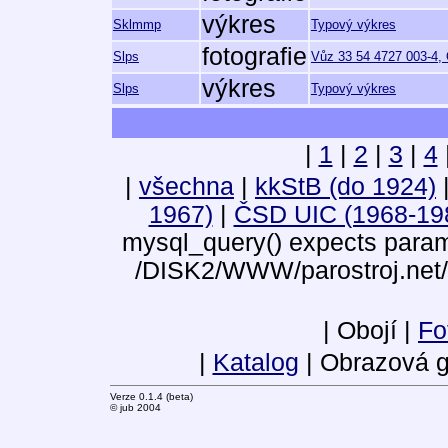
výkres
Sklmmp
Typový výkres
fotografie
Slps
Vůz 33 54 4727 003-4, O
výkres
Slps
Typový výkres
|
1
|
2
|
3
|
4
|
všechna
|
kkStB (do 1924)
1967)
|
ČSD UIC (1968-19
mysql_query() expects parame
/DISK2/WWW/parostroj.net/
| Obojí |
Fo
|
Katalog
| Obrazová g
Verze 0.1.4 (beta)
© jub 2004