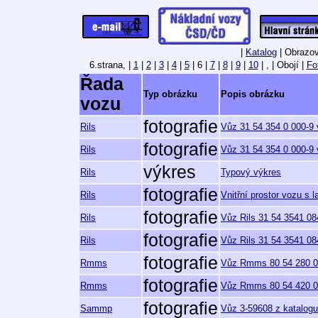
|
Katalog
| Obrazov
6.strana,
|
1
|
2
|
3
|
4
|
5
| 6 |
7
|
8
|
9
|
10
| , | Obojí |
Fo
Řada
Typ obrázku
Popis obrázku
vozu
fotografie
Rils
Vůz 31 54 354 0 000-9 v
fotografie
Rils
Vůz 31 54 354 0 000-9 v
výkres
Rils
Typový výkres
fotografie
Rils
Vnitřní prostor vozu s 
fotografie
Rils
Vůz Rils 31 54 3541 084
fotografie
Rils
Vůz Rils 31 54 3541 084
fotografie
Rmms
Vůz Rmms 80 54 280 0 
fotografie
Rmms
Vůz Rmms 80 54 420 0 4
fotografie
Sammp
Vůz 3-59608 z katalogu