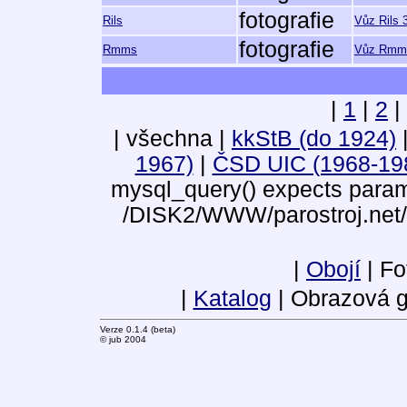
fotografie
Rils
Vůz Rils 
fotografie
Rmms
Vůz Rmms 
|
1
|
2
|
| všechna |
kkStB (do 1924)
1967)
|
ČSD UIC (1968-19
mysql_query() expects parame
/DISK2/WWW/parostroj.net/
|
Obojí
| Fo
|
Katalog
| Obrazová g
Verze 0.1.4 (beta)
© jub 2004