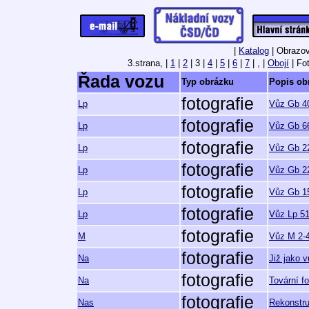
|
Katalog
| Obrazov
3.strana,
|
1
|
2
| 3 |
4
|
5
|
6
|
7
| , |
Obojí
| Fot
Řada vozu
Typ obrázku
Popis ob
fotografie
Lp
Vůz Gb 40
fotografie
Lp
Vůz Gb 66
fotografie
Lp
Vůz Gb 22
fotografie
Lp
Vůz Gb 22
fotografie
Lp
Vůz Gb 15
fotografie
Lp
Vůz Lp 5
fotografie
M
Vůz M 2-4
fotografie
Na
Již jako 
fotografie
Na
Tovární f
fotografie
Nas
Rekonstr