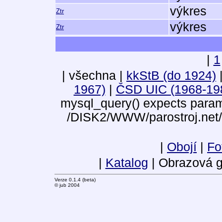
výkres
Ztr
výkres
Ztr
|
1
| všechna |
kkStB (do 1924)
1967)
|
ČSD UIC (1968-19
mysql_query() expects parame
/DISK2/WWW/parostroj.net/
|
Obojí
|
Fo
|
Katalog
| Obrazová g
Verze 0.1.4 (beta)
© jub 2004