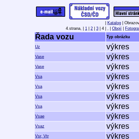
|
Katalog
| Obrazov
4.strana,
|
1
|
2
|
3
| 4 | , |
Obojí
|
Fotogra
Řada vozu
Typ obrázku
výkres
Uz
výkres
Vase
výkres
Vase
výkres
Vsa
výkres
Vsa
výkres
Vsa
výkres
Vsa
výkres
Vsae
výkres
Vsaz
výkres
Vsr, Vtr